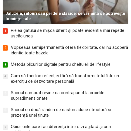
Jaluzele, rulouri sau perdele clasice: ce variantă se potrivește
locuinței tale
Pielea gâtului se mișcă diferit și poate evidenția mai repede
1
uscăciunea
Vopseaua semipermanentă oferă flexibilitate, dar nu acoperă
2
identic toate bazele
Metoda plicurilor digitale pentru cheltuieli de lifestyle
3
Cum să faci loc reflecției fără să transformi totul într-un
4
exercițiu de dezvoltare personală
Sacoul cambrat revine ca contrapunct la croielile
5
supradimensionate
Sacoul cu două rânduri de nasturi aduce structură și
6
prezență unei ținute
Obiceiurile care fac diferența între o zi agitată și una
7