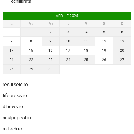
echilibrată
APRILIE 2025
L
Ma
Mi
J
V
S
D
1
2
3
4
5
6
7
8
9
10
11
12
13
14
15
16
17
18
19
20
21
22
23
24
25
26
27
28
29
30
resursele.ro
lifepress.ro
dlnews.ro
noulpopesti.ro
mrtech.ro