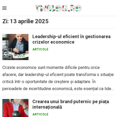
Skip
to
content
Zi:
13 aprilie 2025
Leadership-ul eficient în gestionarea
crizelor economice
ARTICOLE
Crizele economice sunt momente dificile pentru orice
afacere, dar leadership-ul eficient poate transforma o situație
critică într-o oportunitate de creștere și adaptare. În
perioadele de incertitudine economică, este esențial ca liderii
să adopte strategii clare,...
Crearea unui brand puternic pe piața
internațională
ARTICOLE