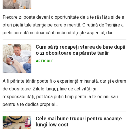
Fiecare zi poate deveni o oportunitate de a te răsfăța și de a
oferi pielii tale atenția pe care o merită. O rutină de îngrijire a
pielii corectă nu doar că îți îmbunătățește aspectul, dar...
Cum să îți recapeți starea de bine după
o zi obositoare ca părinte tânăr
ARTICOLE
A fi părinte tânăr poate fi o experiență minunată, dar și extrem
de obositoare. Zilele lungi, pline de activități și
responsabilități, pot lăsa puțin timp pentru a te odihni sau
pentru a te dedica propriei...
Cele mai bune trucuri pentru vacanțe
lungi low cost