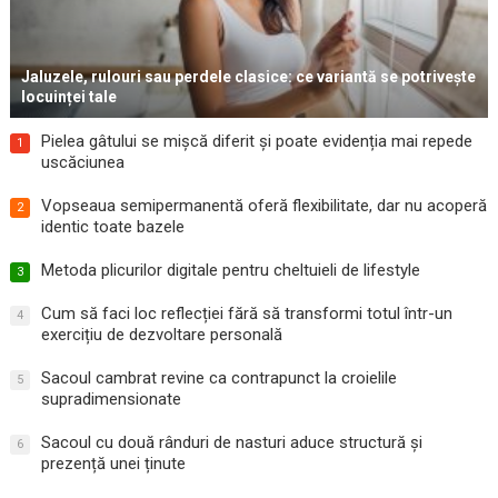
Jaluzele, rulouri sau perdele clasice: ce variantă se potrivește
locuinței tale
Pielea gâtului se mișcă diferit și poate evidenția mai repede
1
uscăciunea
Vopseaua semipermanentă oferă flexibilitate, dar nu acoperă
2
identic toate bazele
Metoda plicurilor digitale pentru cheltuieli de lifestyle
3
Cum să faci loc reflecției fără să transformi totul într-un
4
exercițiu de dezvoltare personală
Sacoul cambrat revine ca contrapunct la croielile
5
supradimensionate
Sacoul cu două rânduri de nasturi aduce structură și
6
prezență unei ținute