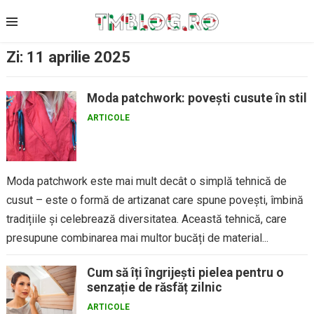
Skip
to
content
Zi:
11 aprilie 2025
Moda patchwork: povești cusute în stil
ARTICOLE
Moda patchwork este mai mult decât o simplă tehnică de
cusut – este o formă de artizanat care spune povești, îmbină
tradițiile și celebrează diversitatea. Această tehnică, care
presupune combinarea mai multor bucăți de material...
Cum să îți îngrijești pielea pentru o
senzație de răsfăț zilnic
ARTICOLE