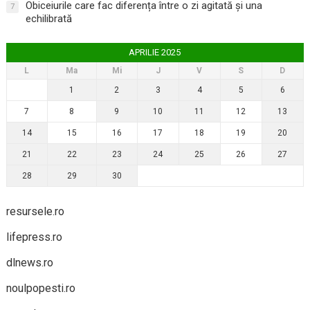
Obiceiurile care fac diferența între o zi agitată și una
7
echilibrată
APRILIE 2025
L
Ma
Mi
J
V
S
D
1
2
3
4
5
6
7
8
9
10
11
12
13
14
15
16
17
18
19
20
21
22
23
24
25
26
27
28
29
30
resursele.ro
lifepress.ro
dlnews.ro
noulpopesti.ro