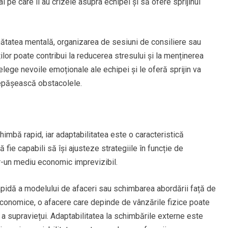
l pe care îl au crizele asupra echipei și să ofere sprijinul
ătatea mentală, organizarea de sesiuni de consiliere sau
ților poate contribui la reducerea stresului și la menținerea
țelege nevoile emoționale ale echipei și le oferă sprijin va
 depășească obstacolele.
himbă rapid, iar adaptabilitatea este o caracteristică
ă fie capabili să își ajusteze strategiile în funcție de
tr-un mediu economic imprevizibil.
apidă a modelului de afaceri sau schimbarea abordării față de
 economice, o afacere care depinde de vânzările fizice poate
u a supraviețui. Adaptabilitatea la schimbările externe este