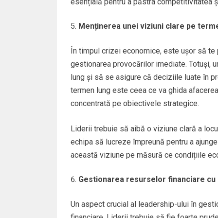
esențială pentru a păstra competitivitatea și
Menținerea unei viziuni clare pe term
În timpul crizei economice, este ușor să te p
gestionarea provocărilor imediate. Totuși, u
lung și să se asigure că deciziile luate în 
termen lung este ceea ce va ghida afacerea 
concentrată pe obiectivele strategice.
Liderii trebuie să aibă o viziune clară a loc
echipa să lucreze împreună pentru a ajunge
această viziune pe măsură ce condițiile e
Gestionarea resurselor financiare cu
Un aspect crucial al leadership-ului în ges
financiare. Liderii trebuie să fie foarte prud