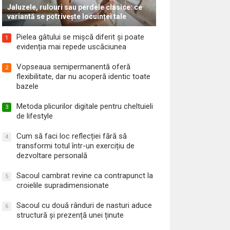
Jaluzele, rulouri sau perdele clasice: ce
variantă se potrivește locuinței tale
Pielea gâtului se mișcă diferit și poate
1
evidenția mai repede uscăciunea
Vopseaua semipermanentă oferă
2
flexibilitate, dar nu acoperă identic toate
bazele
Metoda plicurilor digitale pentru cheltuieli
3
de lifestyle
Cum să faci loc reflecției fără să
4
transformi totul într-un exercițiu de
dezvoltare personală
Sacoul cambrat revine ca contrapunct la
5
croielile supradimensionate
Sacoul cu două rânduri de nasturi aduce
6
structură și prezență unei ținute