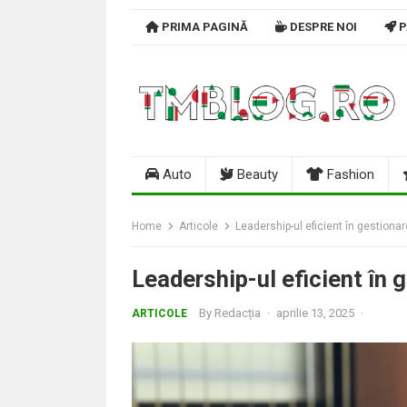
Skip
PRIMA PAGINĂ
DESPRE NOI
P
to
content
Auto
Beauty
Fashion
Home
Articole
Leadership-ul eficient în gestiona
Leadership-ul eficient în
By
Redacția
·
aprilie 13, 2025
·
ARTICOLE