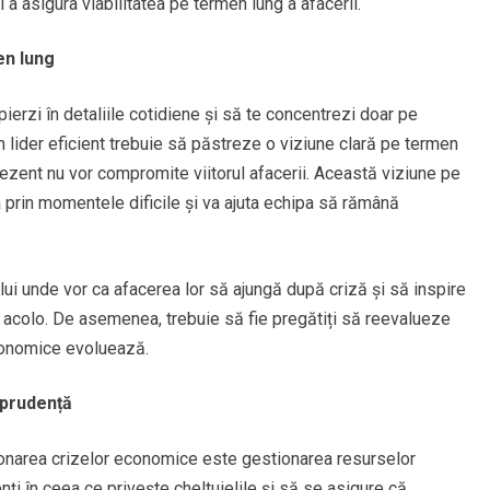
 a asigura viabilitatea pe termen lung a afacerii.
en lung
ierzi în detaliile cotidiene și să te concentrezi doar pe
n lider eficient trebuie să păstreze o viziune clară pe termen
prezent nu vor compromite viitorul afacerii. Această viziune pe
prin momentele dificile și va ajuta echipa să rămână
ului unde vor ca afacerea lor să ajungă după criză și să inspire
 acolo. De asemenea, trebuie să fie pregătiți să reevalueze
conomice evoluează.
 prudență
tionarea crizelor economice este gestionarea resurselor
enți în ceea ce privește cheltuielile și să se asigure că