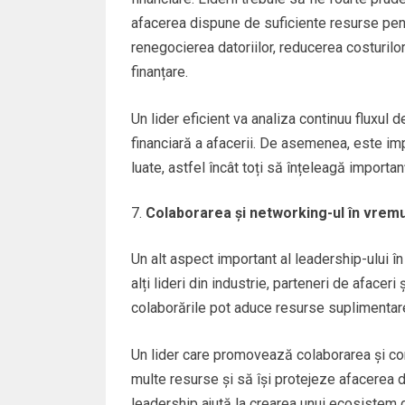
afacerea dispune de suficiente resurse pent
renegocierea datoriilor, reducerea costurilo
finanțare.
Un lider eficient va analiza continuu fluxul 
financiară a afacerii. De asemenea, este im
luate, astfel încât toți să înțeleagă importa
Colaborarea și networking-ul în vremu
Un alt aspect important al leadership-ului î
alți lideri din industrie, parteneri de afacer
colaborările pot aduce resurse suplimentare, 
Un lider care promovează colaborarea și con
multe resurse și să își protejeze afacerea 
leadership ajută la crearea unui ecosistem d