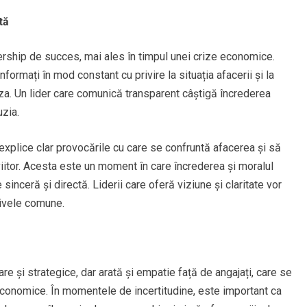
tă
rship de succes, mai ales în timpul unei crize economice.
 informați în mod constant cu privire la situația afacerii și la
iza. Un lider care comunică transparent câștigă încrederea
zia.
 explice clar provocările cu care se confruntă afacerea și să
iitor. Acesta este un moment în care încrederea și moralul
sinceră și directă. Liderii care oferă viziune și claritate vor
ivele comune.
iare și strategice, dar arată și empatie față de angajați, care se
 economice. În momentele de incertitudine, este important ca