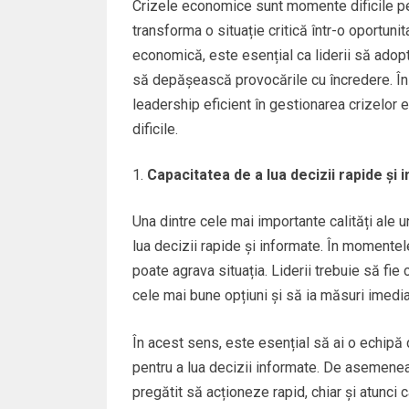
Crizele economice sunt momente dificile pen
transforma o situație critică într-o oportuni
economică, este esențial ca liderii să adopte
să depășească provocările cu încredere. În 
leadership eficient în gestionarea crizelor 
dificile.
Capacitatea de a lua decizii rapide și
Una dintre cele mai importante calități ale u
lua decizii rapide și informate. În momentel
poate agrava situația. Liderii trebuie să fie
cele mai bune opțiuni și să ia măsuri imedia
În acest sens, este esențial să ai o echipă 
pentru a lua decizii informate. De asemenea, 
pregătit să acționeze rapid, chiar și atunci 