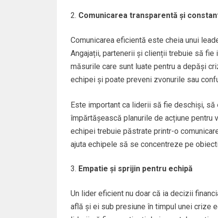
Comunicarea transparentă și constan
Comunicarea eficientă este cheia unui leade
Angajații, partenerii și clienții trebuie să fie
măsurile care sunt luate pentru a depăși cr
echipei și poate preveni zvonurile sau confu
Este important ca liderii să fie deschiși, să
împărtășească planurile de acțiune pentru v
echipei trebuie păstrate printr-o comunicare 
ajuta echipele să se concentreze pe obiect
Empatie și sprijin pentru echipă
Un lider eficient nu doar că ia decizii financ
află și ei sub presiune în timpul unei crize