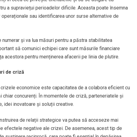
ru a supraviețui perioadelor dificile. Aceasta poate însemna
r operaționale sau identificarea unor surse alternative de
de numerar și va lua măsuri pentru a păstra stabilitatea
portant să comunici echipei care sunt măsurile financiare
nța acestora pentru menținerea afacerii pe linia de plutire.
ri de criză
n crizele economice este capacitatea de a colabora eficient cu
i și chiar concurenți. În momentele de criză, parteneriatele și
idei inovatoare și soluții creative.
struirea de relații strategice va putea să acceseze mai
de efectele negative ale crizei. De asemenea, acest tip de
e susținere reciprocă, care poate fi esențial în depășirea