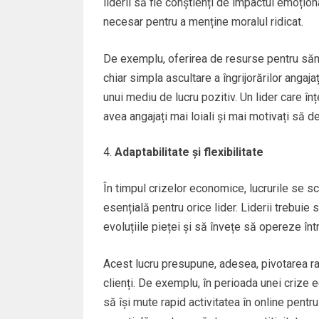
liderii să fie conștienți de impactul emoționa
necesar pentru a menține moralul ridicat.
De exemplu, oferirea de resurse pentru săn
chiar simpla ascultare a îngrijorărilor angaja
unui mediu de lucru pozitiv. Un lider care în
avea angajați mai loiali și mai motivați să
Adaptabilitate și flexibilitate
În timpul crizelor economice, lucrurile se sc
esențială pentru orice lider. Liderii trebuie s
evoluțiile pieței și să învețe să opereze în
Acest lucru presupune, adesea, pivotarea r
clienți. De exemplu, în perioada unei crize
să își mute rapid activitatea în online pentr