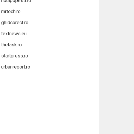
noulpopesti.ro
mrtech.ro
ghidcorect.ro
textnews.eu
thetask.ro
startpress.ro
urbanreport.ro