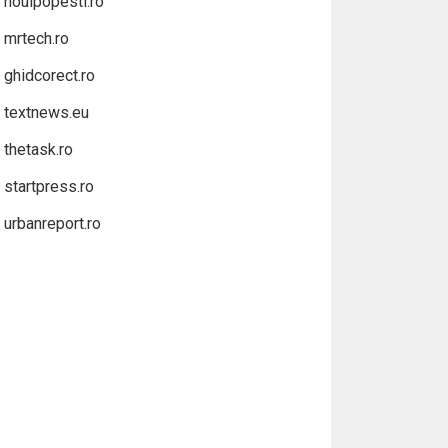
noulpopesti.ro
mrtech.ro
ghidcorect.ro
textnews.eu
thetask.ro
startpress.ro
urbanreport.ro