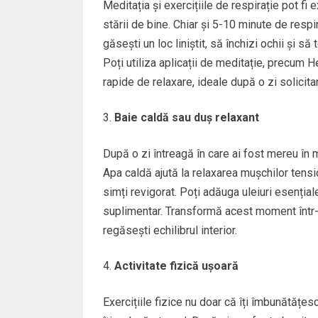
Meditația și exercițiile de respirație pot fi
stării de bine. Chiar și 5-10 minute de resp
găsești un loc liniștit, să închizi ochii și s
Poți utiliza aplicații de meditație, precum 
rapide de relaxare, ideale după o zi solicita
Baie caldă sau duș relaxant
După o zi întreagă în care ai fost mereu în 
Apa caldă ajută la relaxarea mușchilor tensio
simți revigorat. Poți adăuga uleiuri esenți
suplimentar. Transformă acest moment într-un
regăsești echilibrul interior.
Activitate fizică ușoară
Exercițiile fizice nu doar că îți îmbunătățes