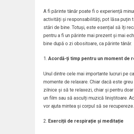
A fi părinte tânăr poate fi o experiență minu
activități și responsabilități, pot lăsa puțin
stări de bine. Totuși, este esențial să îți rec
pentru a fi un părinte mai prezent și mai ech
bine după o zi obositoare, ca părinte tânăr.
Acordă-ți timp pentru un moment de r
Unul dintre cele mai importante lucruri pe c
momente de relaxare. Chiar dacă este greu d
zilnice și să te relaxezi, chiar și pentru doar
un film sau să asculți muzică liniștitoare. 
vor ajuta mintea și corpul să se recupereze.
Exerciții de respirație și meditație