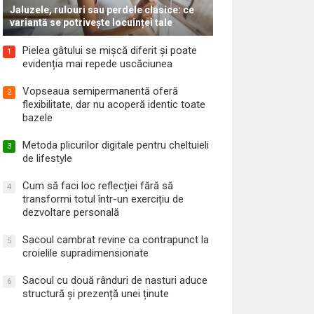
Jaluzele, rulouri sau perdele clasice: ce
variantă se potrivește locuinței tale
Pielea gâtului se mișcă diferit și poate
1
evidenția mai repede uscăciunea
Vopseaua semipermanentă oferă
2
flexibilitate, dar nu acoperă identic toate
bazele
Metoda plicurilor digitale pentru cheltuieli
3
de lifestyle
Cum să faci loc reflecției fără să
4
transformi totul într-un exercițiu de
dezvoltare personală
Sacoul cambrat revine ca contrapunct la
5
croielile supradimensionate
Sacoul cu două rânduri de nasturi aduce
6
structură și prezență unei ținute