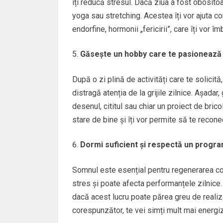
îți reducă stresul. Dacă ziua a fost obositoa
yoga sau stretching. Acestea îți vor ajuta c
endorfine, hormonii „fericirii”, care îți vor î
Găsește un hobby care te pasionează
După o zi plină de activități care te solicită
distragă atenția de la grijile zilnice. Așada
desenul, cititul sau chiar un proiect de brico
stare de bine și îți vor permite să te reconec
Dormi suficient și respectă un progr
Somnul este esențial pentru regenerarea corp
stres și poate afecta performanțele zilnice.
dacă acest lucru poate părea greu de realiza
corespunzător, te vei simți mult mai energiza