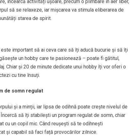
re, încearcă activități ușoare, precum o plimbare în aer liber,
orpul să se relaxeze, iar mișcarea va stimula eliberarea de
mbunătăți starea de spirit.
, este important să ai ceva care să îți aducă bucurie și să îți
r, găsește un hobby care te pasionează – poate fi gătitul,
laj. Chiar și 20 de minute dedicate unui hobby îți vor oferi o
tezi cu tine însuți.
am de somn regulat
ului și a minții, iar lipsa de odihnă poate crește nivelul de
 Încercă să îți stabilești un program regulat de somn, chiar
t cu un copil mic. Când reușești să te odihnești
t și capabil să faci față provocărilor zilnice.