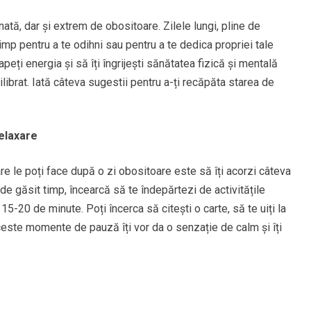
nată, dar și extrem de obositoare. Zilele lungi, pline de
 timp pentru a te odihni sau pentru a te dedica propriei tale
apeți energia și să îți îngrijești sănătatea fizică și mentală
ilibrat. Iată câteva sugestii pentru a-ți recăpăta starea de
elaxare
are le poți face după o zi obositoare este să îți acorzi câteva
e găsit timp, încearcă să te îndepărtezi de activitățile
 15-20 de minute. Poți încerca să citești o carte, să te uiți la
Aceste momente de pauză îți vor da o senzație de calm și îți