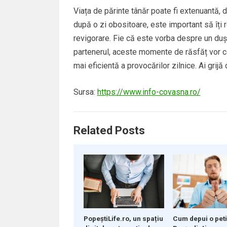
Viața de părinte tânăr poate fi extenuantă, d
după o zi obositoare, este important să îți re
revigorare. Fie că este vorba despre un duș 
partenerul, aceste momente de răsfăț vor cont
mai eficientă a provocărilor zilnice. Ai grijă
Sursa:
https://www.info-covasna.ro/
Related Posts
PopeștiLife.ro, un spațiu
Cum depui o peti