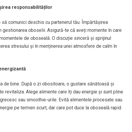
irea responsabilităților
e să comunici deschis cu partenerul tău. Împărtășirea
 în gestionarea oboselii. Asigură-te că aveți momente în care
i momentele de oboseală. O discuție sinceră și sprijinul
cerea stresului și în menținerea unei atmosfere de calm în
 energizantă
 ta de bine. După o zi obositoare, o gustare sănătoasă și
te revitaliza. Alege alimente care îți dau energie și sunt pline
rtul grecesc sau smoothie-urile. Evită alimentele procesate sau
energie pe termen scurt, dar care pot duce la oboseală rapid.