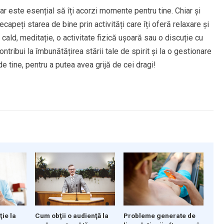
ar este esențial să îți acorzi momente pentru tine. Chiar și
capeți starea de bine prin activități care îți oferă relaxare și
cald, meditație, o activitate fizică ușoară sau o discuție cu
ribui la îmbunătățirea stării tale de spirit și la o gestionare
 de tine, pentru a putea avea grijă de cei dragi!
Cum obţii o audienţă la
Probleme generate de
ţie la