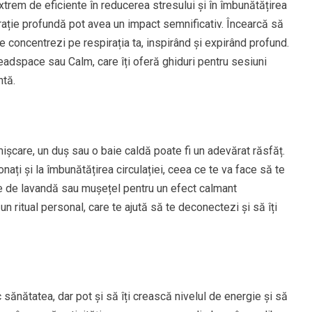
 extrem de eficiente în reducerea stresului și în îmbunătățirea
irație profundă pot avea un impact semnificativ. Încearcă să
ă te concentrezi pe respirația ta, inspirând și expirând profund.
Headspace sau Calm, care îți oferă ghiduri pentru sesiuni
ntă.
mișcare, un duș sau o baie caldă poate fi un adevărat răsfăț.
nați și la îmbunătățirea circulației, ceea ce te va face să te
ale de lavandă sau mușețel pentru un efect calmant
 ritual personal, care te ajută să te deconectezi și să îți
c sănătatea, dar pot și să îți crească nivelul de energie și să