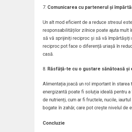
Comunicarea cu partenerul și împărtăș
Un alt mod eficient de a reduce stresul est
responsabilităților zilnice poate ajuta mult
să vă sprijiniți reciproc și să vă împărtășiț
reciproc pot face o diferență uriașă în redu
casă.
Răsfăță-te cu o gustare sănătoasă și
Alimentația joacă un rol important în starea
energizantă poate fi soluția ideală pentru a 
de nutrienți, cum ar fi fructele, nucile, iau
bogate în zahăr, care pot crește nivelul de 
Concluzie