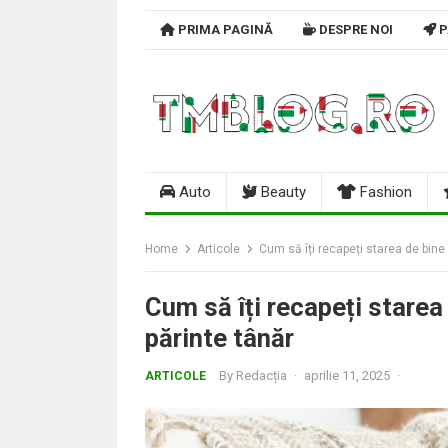
Skip
PRIMA PAGINĂ
DESPRE NOI
P
to
content
Auto
Beauty
Fashion
Home
Articole
Cum să îți recapeți starea de bine
Cum să îți recapeți starea
părinte tânăr
By
Redacția
·
aprilie 11, 2025
·
ARTICOLE