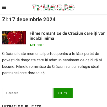
Skip
to
content
Zi:
17 decembrie 2024
Filme romantice de Crăciun care îți vor
încălzi inima
ARTICOLE
Crăciunul este momentul perfect pentru a te lăsa purtat de
povești de dragoste care îți aduc un sentiment de căldură și
bucurie. Filmele romantice de Crăciun sunt un refugiu ideal
pentru cei care doresc să...
Caută
după:
ULTIMELE PUBLICATE