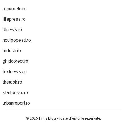
resursele.ro
lifepress.ro
dlnews.ro
noulpopesti.ro
mrtech.ro
ghidcorect.ro
textnews.eu
thetask.ro
startpress.ro
urbanreport.ro
© 2025
Timiș Blog
- Toate drepturile rezervate.