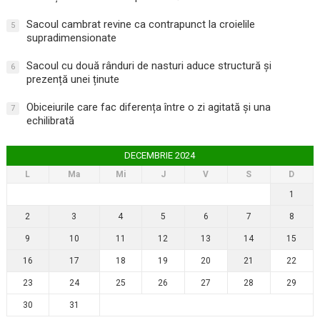
Sacoul cambrat revine ca contrapunct la croielile
5
supradimensionate
Sacoul cu două rânduri de nasturi aduce structură și
6
prezență unei ținute
Obiceiurile care fac diferența între o zi agitată și una
7
echilibrată
DECEMBRIE 2024
L
Ma
Mi
J
V
S
D
1
2
3
4
5
6
7
8
9
10
11
12
13
14
15
16
17
18
19
20
21
22
23
24
25
26
27
28
29
30
31