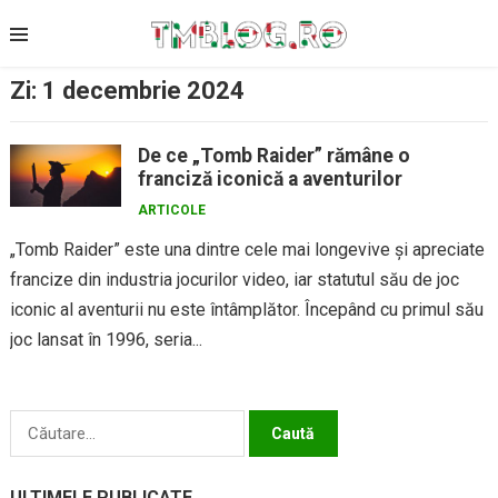
Skip
to
content
Zi:
1 decembrie 2024
De ce „Tomb Raider” rămâne o
franciză iconică a aventurilor
ARTICOLE
„Tomb Raider” este una dintre cele mai longevive și apreciate
francize din industria jocurilor video, iar statutul său de joc
iconic al aventurii nu este întâmplător. Începând cu primul său
joc lansat în 1996, seria...
Caută
după:
ULTIMELE PUBLICATE