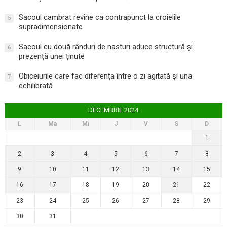
Sacoul cambrat revine ca contrapunct la croielile
5
supradimensionate
Sacoul cu două rânduri de nasturi aduce structură și
6
prezență unei ținute
Obiceiurile care fac diferența între o zi agitată și una
7
echilibrată
DECEMBRIE 2024
L
Ma
Mi
J
V
S
D
1
2
3
4
5
6
7
8
9
10
11
12
13
14
15
16
17
18
19
20
21
22
23
24
25
26
27
28
29
30
31