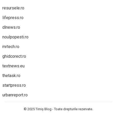
resursele.ro
lifepress.ro
dlnews.ro
noulpopesti.ro
mrtech.ro
ghidcorect.ro
textnews.eu
thetask.ro
startpress.ro
urbanreport.ro
© 2025
Timiș Blog
- Toate drepturile rezervate.