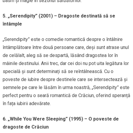
basm și magie în sezonul sărbătorilor.
5. „Serendipity” (2001) – Dragoste destinată să se
întâmple
„Serendipity” este o comedie romantică despre o întâlnire
întâmplătoare între două persoane care, deși sunt atrase unul
de celălalt, aleg să se despartă, lăsând dragostea lor în
mâinile destinului. Anii trec, dar cei doi nu pot uita legătura lor
specială și sunt determinați să se reîntâlnească. Cu o
poveste de iubire despre destinele care se intersectează și
semnele pe care le lăsăm în urma noastră, „Serendipity” este
perfect pentru o seară romantică de Crăciun, oferind speranță
în fața iubirii adevărate.
6. „While You Were Sleeping” (1995) – O poveste de
dragoste de Crăciun