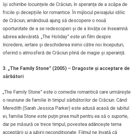
își schimbe locuințele de Crăciun, în speranța de a scăpa de
fricile și decepțiile lor romantice. În mijlocul peisajului idilic
de Crăciun, amândouă ajung să descopere o nouă
oportunitate de a se redescoperi și de a învăța ce înseamnă
iubirea adevărată. „The Holiday” este un film despre
încredere, iertare și deschiderea inimii către noi începuturi,
oferind o atmosferă de Crăciun plină de magie și speranță.
3. „The Family Stone” (2005) – Dragoste și acceptare de
sărbători
„The Family Stone” este o comedie romantică care urmărește
o reuniune de familie în timpul sărbătorilor de Crăciun. Când
Meredith (Sarah Jessica Parker) este adusă acasă de iubitul
ei, familia Stone este puțin prea mult pentru ea să o suporte,
dar pe măsură ce trece timpul, povestea adâncește tema
acceptării și a iubirii necondiționate. Filmul ne învață că