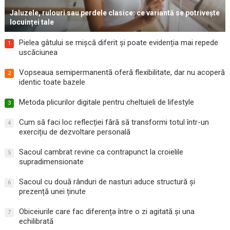
Jaluzele, rulouri sau perdele clasice: ce variantă se potrivește
locuinței tale
Pielea gâtului se mișcă diferit și poate evidenția mai repede
1
uscăciunea
Vopseaua semipermanentă oferă flexibilitate, dar nu acoperă
2
identic toate bazele
Metoda plicurilor digitale pentru cheltuieli de lifestyle
3
Cum să faci loc reflecției fără să transformi totul într-un
4
exercițiu de dezvoltare personală
Sacoul cambrat revine ca contrapunct la croielile
5
supradimensionate
Sacoul cu două rânduri de nasturi aduce structură și
6
prezență unei ținute
Obiceiurile care fac diferența între o zi agitată și una
7
echilibrată