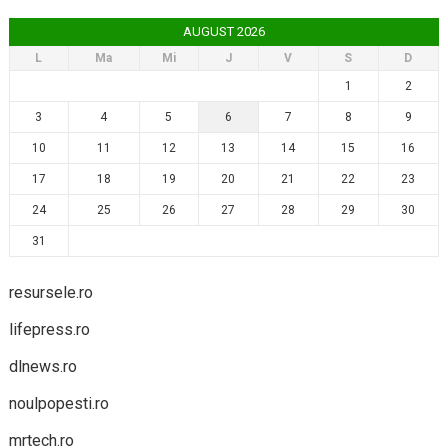
AUGUST 2026
L
Ma
Mi
J
V
S
D
1
2
3
4
5
6
7
8
9
10
11
12
13
14
15
16
17
18
19
20
21
22
23
24
25
26
27
28
29
30
31
resursele.ro
lifepress.ro
dlnews.ro
noulpopesti.ro
mrtech.ro