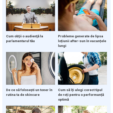
Cum obţii o audienţă la
Probleme generate de lipsa
parlamentarul tău
loțiunii after-sun în vacanțele
lungi
De ce să folosești un toner în
Cum să îți alegi corect tipul
rutina ta de skincare
de roți pentru o performanță
optimă