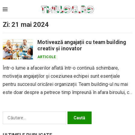
Skip
to
content
Zi:
21 mai 2024
Motivează angajații cu team building
creativ și inovator
ARTICOLE
Într-o lume a afacerilor aflată într-o continuă schimbare,
motivația angajaților și coeziunea echipei sunt esențiale
pentru succesul oricărei organizații. Team building-ul nu mai
este doar despre a petrece timp împreună în afara biroului, ci
despre...
Caută
după: