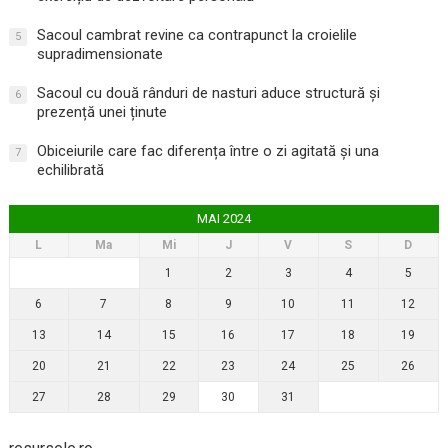
Sacoul cambrat revine ca contrapunct la croielile
5
supradimensionate
Sacoul cu două rânduri de nasturi aduce structură și
6
prezență unei ținute
Obiceiurile care fac diferența între o zi agitată și una
7
echilibrată
MAI 2024
L
Ma
Mi
J
V
S
D
1
2
3
4
5
6
7
8
9
10
11
12
13
14
15
16
17
18
19
20
21
22
23
24
25
26
27
28
29
30
31