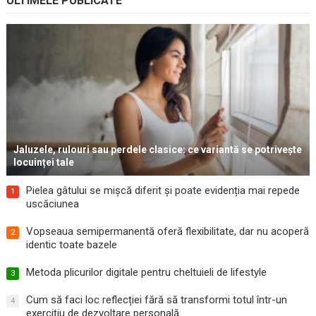
ULTIMELE PUBLICATE
Jaluzele, rulouri sau perdele clasice: ce variantă se potrivește
locuinței tale
Pielea gâtului se mișcă diferit și poate evidenția mai repede
1
uscăciunea
Vopseaua semipermanentă oferă flexibilitate, dar nu acoperă
2
identic toate bazele
Metoda plicurilor digitale pentru cheltuieli de lifestyle
3
Cum să faci loc reflecției fără să transformi totul într-un
4
exercițiu de dezvoltare personală