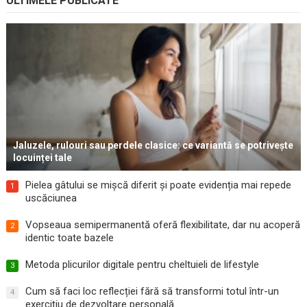
ULTIMELE PUBLICATE
Jaluzele, rulouri sau perdele clasice: ce variantă se potrivește
locuinței tale
Pielea gâtului se mișcă diferit și poate evidenția mai repede
1
uscăciunea
Vopseaua semipermanentă oferă flexibilitate, dar nu acoperă
2
identic toate bazele
Metoda plicurilor digitale pentru cheltuieli de lifestyle
3
Cum să faci loc reflecției fără să transformi totul într-un
4
exercițiu de dezvoltare personală