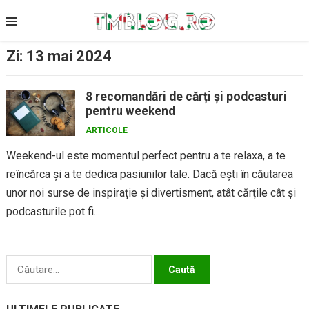
Skip
to
content
Zi:
13 mai 2024
8 recomandări de cărți și podcasturi
pentru weekend
ARTICOLE
Weekend-ul este momentul perfect pentru a te relaxa, a te
reîncărca și a te dedica pasiunilor tale. Dacă ești în căutarea
unor noi surse de inspirație și divertisment, atât cărțile cât și
podcasturile pot fi...
Caută
după: