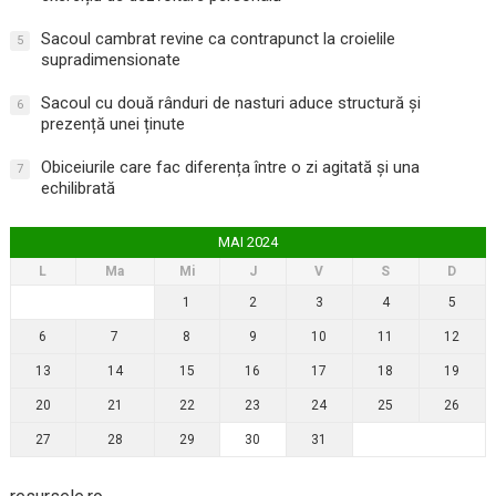
Sacoul cambrat revine ca contrapunct la croielile
5
supradimensionate
Sacoul cu două rânduri de nasturi aduce structură și
6
prezență unei ținute
Obiceiurile care fac diferența între o zi agitată și una
7
echilibrată
MAI 2024
L
Ma
Mi
J
V
S
D
1
2
3
4
5
6
7
8
9
10
11
12
13
14
15
16
17
18
19
20
21
22
23
24
25
26
27
28
29
30
31