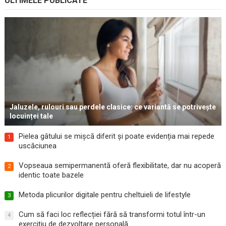
ULTIMELE PUBLICATE
Jaluzele, rulouri sau perdele clasice: ce variantă se potrivește
locuinței tale
Pielea gâtului se mișcă diferit și poate evidenția mai repede
1
uscăciunea
Vopseaua semipermanentă oferă flexibilitate, dar nu acoperă
2
identic toate bazele
Metoda plicurilor digitale pentru cheltuieli de lifestyle
3
Cum să faci loc reflecției fără să transformi totul într-un
4
exercițiu de dezvoltare personală