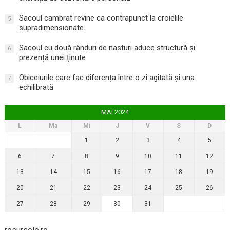
Sacoul cambrat revine ca contrapunct la croielile
5
supradimensionate
Sacoul cu două rânduri de nasturi aduce structură și
6
prezență unei ținute
Obiceiurile care fac diferența între o zi agitată și una
7
echilibrată
MAI 2024
L
Ma
Mi
J
V
S
D
1
2
3
4
5
6
7
8
9
10
11
12
13
14
15
16
17
18
19
20
21
22
23
24
25
26
27
28
29
30
31