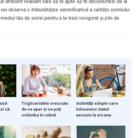
ză un ambient relaxant care să te ajute să te deconectezi de la
i, vei observa o îmbunătățire semnificativă a calității somnului
n mediul tău de somn pentru a te trezi revigorat și plin de
osit
Activități simple care
Trigliceridele crescute:
zi că
înlocuiesc statul
de ce apar și ce poți
excesiv la ecrane
schimba în rutină