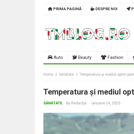
Skip
PRIMA PAGINĂ
DESPRE NOI
P
to
content
Auto
Beauty
Fashion
Home
Sănătate
Temperatura și mediul optim pen
Temperatura și mediul op
By
Redacția
·
ianuarie 24, 2025
·
SĂNĂTATE