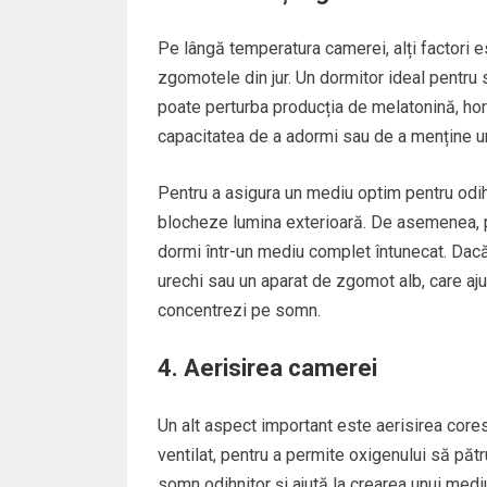
Pe lângă temperatura camerei, alți factori es
zgomotele din jur. Un dormitor ideal pentru so
poate perturba producția de melatonină, hor
capacitatea de a adormi sau de a menține u
Pentru a asigura un mediu optim pentru odih
blocheze lumina exterioară. De asemenea, po
dormi într-un mediu complet întunecat. Dacă
urechi sau un aparat de zgomot alb, care aju
concentrezi pe somn.
4. Aerisirea camerei
Un alt aspect important este aerisirea core
ventilat, pentru a permite oxigenului să pă
somn odihnitor și ajută la crearea unui mediu