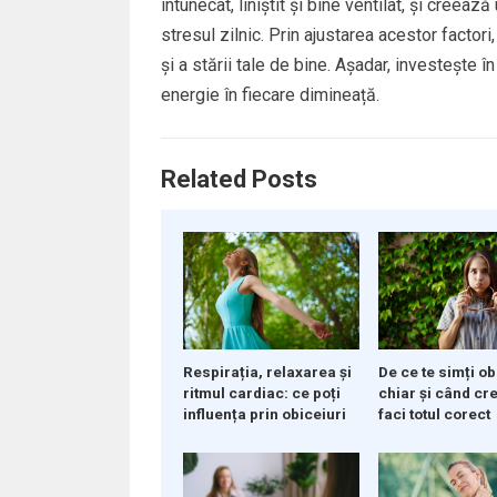
întunecat, liniștit și bine ventilat, și creea
stresul zilnic. Prin ajustarea acestor factor
și a stării tale de bine. Așadar, investește î
energie în fiecare dimineață.
Related Posts
Respirația, relaxarea și
De ce te simți ob
ritmul cardiac: ce poți
chiar și când cre
influența prin obiceiuri
faci totul corect