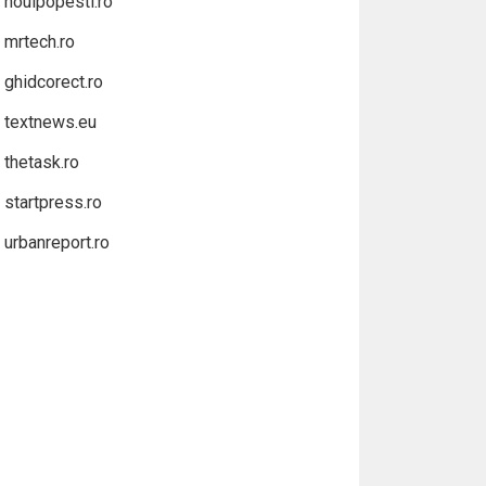
noulpopesti.ro
mrtech.ro
ghidcorect.ro
textnews.eu
thetask.ro
startpress.ro
urbanreport.ro