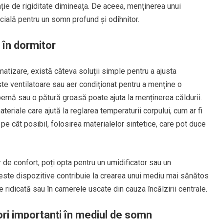
ație de rigiditate dimineața. De aceea, menținerea unui
ucială pentru un somn profund și odihnitor.
 în dormitor
atizare, există câteva soluții simple pentru a ajusta
ște ventilatoare sau aer condiționat pentru a menține o
pernă sau o pătură groasă poate ajuta la menținerea căldurii.
eriale care ajută la reglarea temperaturii corpului, cum ar fi
 pe cât posibil, folosirea materialelor sintetice, care pot duce
 de confort, poți opta pentru un umidificator sau un
ceste dispozitive contribuie la crearea unui mediu mai sănătos
 ridicată sau în camerele uscate din cauza încălzirii centrale.
ori importanți în mediul de somn