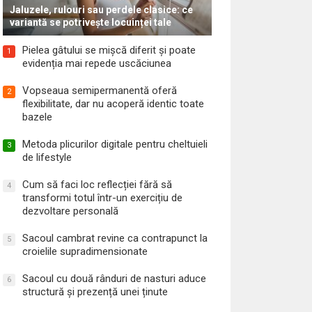
Jaluzele, rulouri sau perdele clasice: ce
variantă se potrivește locuinței tale
Pielea gâtului se mișcă diferit și poate
1
evidenția mai repede uscăciunea
Vopseaua semipermanentă oferă
2
flexibilitate, dar nu acoperă identic toate
bazele
Metoda plicurilor digitale pentru cheltuieli
3
de lifestyle
Cum să faci loc reflecției fără să
4
transformi totul într-un exercițiu de
dezvoltare personală
Sacoul cambrat revine ca contrapunct la
5
croielile supradimensionate
Sacoul cu două rânduri de nasturi aduce
6
structură și prezență unei ținute