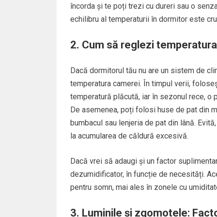
încorda și te poți trezi cu dureri sau o senz
echilibru al temperaturii în dormitor este cr
2. Cum să reglezi temperatura
Dacă dormitorul tău nu are un sistem de clim
temperatura camerei. În timpul verii, folose
temperatură plăcută, iar în sezonul rece, o 
De asemenea, poți folosi huse de pat din mat
bumbacul sau lenjeria de pat din lână. Evită,
la acumularea de căldură excesivă.
Dacă vrei să adaugi și un factor suplimentar
dezumidificator, în funcție de necesități. A
pentru somn, mai ales în zonele cu umiditate
3. Luminile și zgomotele: Fact