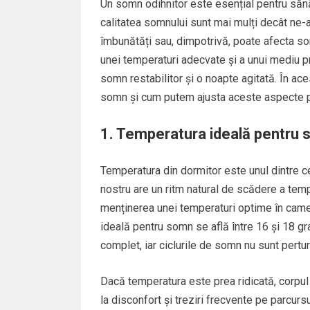
Un somn odihnitor este esențial pentru sănăt
calitatea somnului sunt mai mulți decât ne-a
îmbunătăți sau, dimpotrivă, poate afecta s
unei temperaturi adecvate și a unui mediu p
somn restabilitor și o noapte agitată. În ac
somn și cum putem ajusta aceste aspecte pe
1. Temperatura ideală pentru
Temperatura din dormitor este unul dintre ce
nostru are un ritm natural de scădere a temp
menținerea unei temperaturi optime în camer
ideală pentru somn se află între 16 și 18 g
complet, iar ciclurile de somn nu sunt pertur
Dacă temperatura este prea ridicată, corpul
la disconfort și treziri frecvente pe parcurs