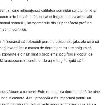
ențiali care influențează calitatea somnului sunt luminile și
mn ar trebui să fie întunecat și liniștit. Lumina artificială
monul somnului, iar zgomotele din jur pot afecta profund
n somn continuu.
nă, încearcă să folosești perdele opace sau jaluzele care să
ți investi într-o masca de dormit pentru a te asigura că
 zgomotele din jur sunt o problemă, poți folosi dopuri de
tă la acoperirea sunetelor deranjante și te ajută să te
spunzătoare a camerei. Este esențial ca dormitorul să fie bine
trundă în cameră. Aerul proaspăt este important pentru un
 propice relaxării. Totuși, este important ca aerisirea să se