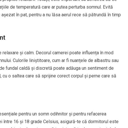
uațiile de temperatură care ar putea perturba somnul. Evită
așezat în pat, pentru a nu lăsa aerul rece să pătrundă în timp
nt
de relaxare și calm. Decorul camerei poate influența în mod
nului. Culorile liniștitoare, cum ar fi nuanțele de albastru sau
nă de fundal caldă și discretă poate adăuga un sentiment de
, cu o saltea care să sprijine corect corpul și perne care să
sențiale pentru un somn odihnitor și pentru refacerea
între 16 și 18 grade Celsius, asigură-te că dormitorul este