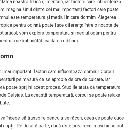
atea noastră fizică și mentală, iar factorii care influențează
m imagina. Unul dintre cei mai importanți factori care poate
omnul este temperatura și mediul în care dormim. Alegerea
ropice pentru odihnă poate face diferența între o noapte de
est articol, vom explora temperatura și mediul optim pentru
ntru a ne îmbunătăți calitatea odihnei.
 somn
i mai importanți factori care influențează somnul. Corpul
eraturii pe măsură ce se apropie de ora de culcare, iar
ă poate sprijini acest proces. Studiile arată că temperatura
rade Celsius. La această temperatură, corpul se poate relaxa
bate.
 va începe să transpire pentru a se răcori, ceea ce poate duce
ul nopții. Pe de altă parte, dacă este prea rece, mușchii se pot