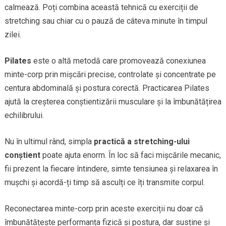
calmează. Poți combina această tehnică cu exerciții de
stretching sau chiar cu o pauză de câteva minute în timpul
zilei.
Pilates
este o altă metodă care promovează conexiunea
minte-corp prin mișcări precise, controlate și concentrate pe
centura abdominală și postura corectă. Practicarea Pilates
ajută la creșterea conștientizării musculare și la îmbunătățirea
echilibrului.
Nu în ultimul rând, simpla
practică a stretching-ului
conștient
poate ajuta enorm. În loc să faci mișcările mecanic,
fii prezent la fiecare întindere, simte tensiunea și relaxarea în
mușchi și acordă-ți timp să asculți ce îți transmite corpul.
Reconectarea minte-corp prin aceste exerciții nu doar că
îmbunătățește performanța fizică și postura, dar susține și