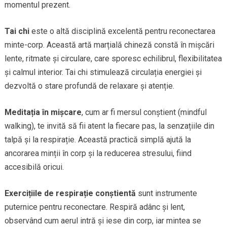
momentul prezent.
Tai chi
este o altă disciplină excelentă pentru reconectarea
minte-corp. Această artă marțială chineză constă în mișcări
lente, ritmate și circulare, care sporesc echilibrul, flexibilitatea
și calmul interior. Tai chi stimulează circulația energiei și
dezvoltă o stare profundă de relaxare și atenție.
Meditația în mișcare
, cum ar fi mersul conștient (mindful
walking), te invită să fii atent la fiecare pas, la senzațiile din
talpă și la respirație. Această practică simplă ajută la
ancorarea minții în corp și la reducerea stresului, fiind
accesibilă oricui.
Exercițiile de respirație conștientă
sunt instrumente
puternice pentru reconectare. Respiră adânc și lent,
observând cum aerul intră și iese din corp, iar mintea se