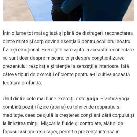
Într-o lume tot mai agitată și plină de distrageri, reconectarea
dintre minte și corp devine esențială pentru echilibrul nostru
fizic și emoțional. Exercițiile care ajută la această reconectare
nu sunt doar despre mișcare, ci și despre conștientizarea
prezentului, respirație și atenție la senzațiile interioare. Iată
câteva tipuri de exerciții eficiente pentru a-ți cultiva această
legătură profundă.
Unul dintre cele mai bune exerciții este
yoga
. Practica yoga
combină poziții fizice (asana) cu tehnici de respirație și
meditație, ceea ce ajută la creșterea conștientizării corpului și
la liniștirea minții. Mișcările fluide și controlate, alături de
focusul asupra respirației, permit o prezență intensă în