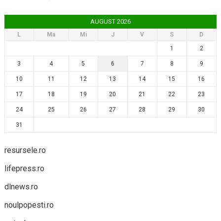
AUGUST 2026
L
Ma
Mi
J
V
S
D
1
2
3
4
5
6
7
8
9
10
11
12
13
14
15
16
17
18
19
20
21
22
23
24
25
26
27
28
29
30
31
resursele.ro
lifepress.ro
dlnews.ro
noulpopesti.ro