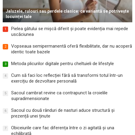
Jaluzele, rulouri sau perdele clasice: ce variantă se potrivește
locuinței tale
Pielea gâtului se mișcă diferit și poate evidenția mai repede
1
uscăciunea
Vopseaua semipermanentă oferă flexibilitate, dar nu acoperă
2
identic toate bazele
Metoda plicurilor digitale pentru cheltuieli de lifestyle
3
Cum să faci loc reflecției fără să transformi totul într-un
4
exercițiu de dezvoltare personală
Sacoul cambrat revine ca contrapunct la croielile
5
supradimensionate
Sacoul cu două rânduri de nasturi aduce structură și
6
prezență unei ținute
Obiceiurile care fac diferența între o zi agitată și una
7
echilibrată