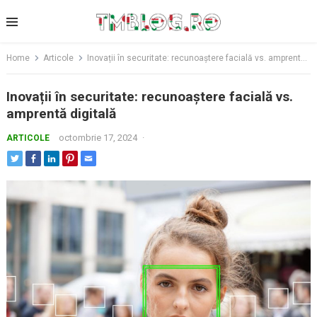
Skip
to
content
Home
Articole
Inovații în securitate: recunoaștere facială vs. amprentă digitală
Inovații în securitate: recunoaștere facială vs.
amprentă digitală
octombrie 17, 2024
·
ARTICOLE