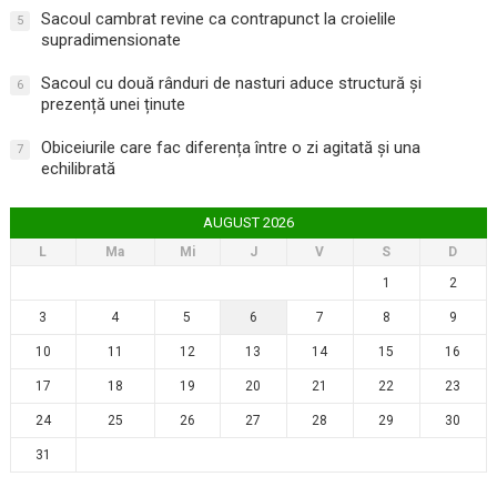
Sacoul cambrat revine ca contrapunct la croielile
5
supradimensionate
Sacoul cu două rânduri de nasturi aduce structură și
6
prezență unei ținute
Obiceiurile care fac diferența între o zi agitată și una
7
echilibrată
AUGUST 2026
L
Ma
Mi
J
V
S
D
1
2
3
4
5
6
7
8
9
10
11
12
13
14
15
16
17
18
19
20
21
22
23
24
25
26
27
28
29
30
31