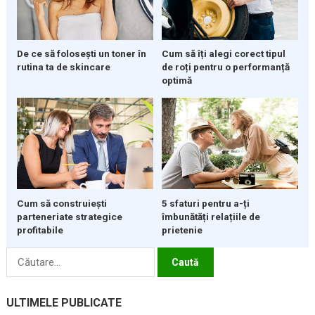
De ce să folosești un toner în
Cum să îți alegi corect tipul
rutina ta de skincare
de roți pentru o performanță
optimă
5 sfaturi pentru a-ți
Cum să construiești
îmbunătăți relațiile de
parteneriate strategice
prietenie
profitabile
Caută
după:
ULTIMELE PUBLICATE