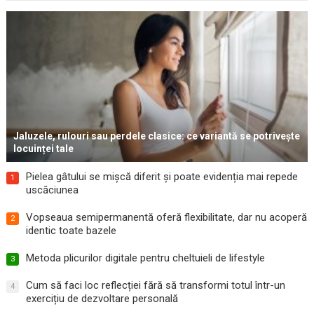
Jaluzele, rulouri sau perdele clasice: ce variantă se potrivește
locuinței tale
Pielea gâtului se mișcă diferit și poate evidenția mai repede
1
uscăciunea
Vopseaua semipermanentă oferă flexibilitate, dar nu acoperă
2
identic toate bazele
Metoda plicurilor digitale pentru cheltuieli de lifestyle
3
Cum să faci loc reflecției fără să transformi totul într-un
4
exercițiu de dezvoltare personală