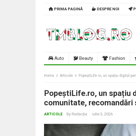
Skip
PRIMA PAGINĂ
DESPRE NOI
P
to
content
Auto
Beauty
Fashion
Home
Articole
PopeștiLife.ro, un spațiu digital p
PopeștiLife.ro, un spațiu d
comunitate, recomandări ș
By
Redacția
·
iulie 3, 2026
·
ARTICOLE