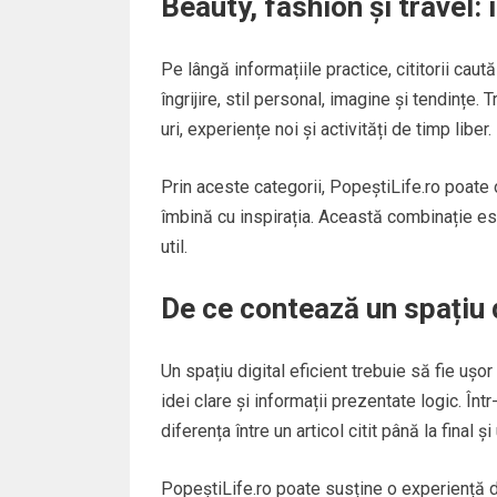
Beauty, fashion și travel:
Pe lângă informațiile practice, cititorii caut
îngrijire, stil personal, imagine și tendințe
uri, experiențe noi și activități de timp liber.
Prin aceste categorii, PopeștiLife.ro poate 
îmbină cu inspirația. Această combinație este
util.
De ce contează un spațiu d
Un spațiu digital eficient trebuie să fie ușor
idei clare și informații prezentate logic. În
diferența între un articol citit până la final ș
PopeștiLife.ro poate susține o experiență de