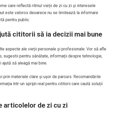
me care reflectă ritmul vieții de zi cu zi și interesele
ținut este valoros deoarece nu se limitează la informare
ctă pentru public.
tă cititorii să ia decizii mai bune
lte aspecte ale vieții personale și profesionale. Vor să afle
re, sugestii pentru sănătate, informații despre tehnologie,
îi ajută să aleagă mai bine.
 prin materiale clare și ușor de parcurs. Recomandările
ația într-un sprijin real pentru cititorii care caută soluții
 articolelor de zi cu zi