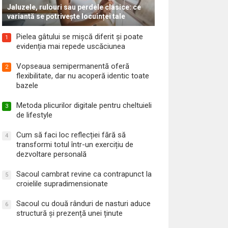
Jaluzele, rulouri sau perdele clasice: ce
variantă se potrivește locuinței tale
Pielea gâtului se mișcă diferit și poate
1
evidenția mai repede uscăciunea
Vopseaua semipermanentă oferă
2
flexibilitate, dar nu acoperă identic toate
bazele
Metoda plicurilor digitale pentru cheltuieli
3
de lifestyle
Cum să faci loc reflecției fără să
4
transformi totul într-un exercițiu de
dezvoltare personală
Sacoul cambrat revine ca contrapunct la
5
croielile supradimensionate
Sacoul cu două rânduri de nasturi aduce
6
structură și prezență unei ținute