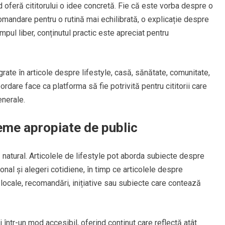
d oferă cititorului o idee concretă. Fie că este vorba despre o
omandare pentru o rutină mai echilibrată, o explicație despre
impul liber, conținutul practic este apreciat pentru
egrate în articole despre lifestyle, casă, sănătate, comunitate,
rdare face ca platforma să fie potrivită pentru cititorii care
enerale.
teme apropiate de public
natural. Articolele de lifestyle pot aborda subiecte despre
sonal și alegeri cotidiene, în timp ce articolele despre
 locale, recomandări, inițiative sau subiecte care contează
 într-un mod accesibil, oferind conținut care reflectă atât