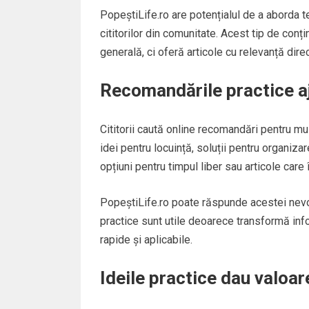
PopeștiLife.ro are potențialul de a aborda te
cititorilor din comunitate. Acest tip de con
generală, ci oferă articole cu relevanță dire
Recomandările practice aju
Cititorii caută online recomandări pentru mu
idei pentru locuință, soluții pentru organiza
opțiuni pentru timpul liber sau articole care 
PopeștiLife.ro poate răspunde acestei nevoi
practice sunt utile deoarece transformă inform
rapide și aplicabile.
Ideile practice dau valoare