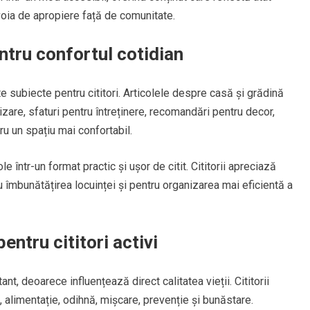
evoia de apropiere față de comunitate.
entru confortul cotidian
e subiecte pentru cititori. Articolele despre casă și grădină
izare, sfaturi pentru întreținere, recomandări pentru decor,
ru un spațiu mai confortabil.
e într-un format practic și ușor de citit. Cititorii apreciază
u îmbunătățirea locuinței și pentru organizarea mai eficientă a
entru cititori activi
t, deoarece influențează direct calitatea vieții. Cititorii
, alimentație, odihnă, mișcare, prevenție și bunăstare.