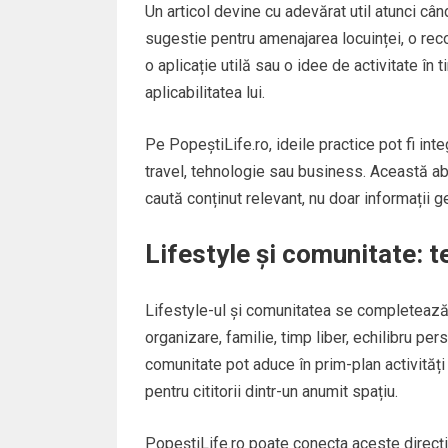
Un articol devine cu adevărat util atunci cân
sugestie pentru amenajarea locuinței, o rec
o aplicație utilă sau o idee de activitate în t
aplicabilitatea lui.
Pe PopeștiLife.ro, ideile practice pot fi int
travel, tehnologie sau business. Această abo
caută conținut relevant, nu doar informații g
Lifestyle și comunitate: 
Lifestyle-ul și comunitatea se completează 
organizare, familie, timp liber, echilibru per
comunitate pot aduce în prim-plan activități
pentru cititorii dintr-un anumit spațiu.
PopeștiLife.ro poate conecta aceste direcții