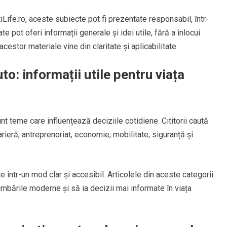
Life.ro, aceste subiecte pot fi prezentate responsabil, într-
e pot oferi informații generale și idei utile, fără a înlocui
acestor materiale vine din claritate și aplicabilitate.
to: informații utile pentru viața
t teme care influențează deciziile cotidiene. Cititorii caută
carieră, antreprenoriat, economie, mobilitate, siguranță și
într-un mod clar și accesibil. Articolele din aceste categorii
imbările moderne și să ia decizii mai informate în viața