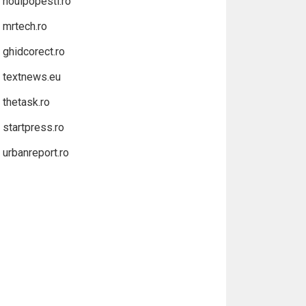
noulpopesti.ro
mrtech.ro
ghidcorect.ro
textnews.eu
thetask.ro
startpress.ro
urbanreport.ro