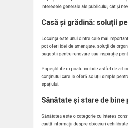
interesele generale ale publicului, cât și n
Casă și grădină: soluții p
Locuința este unul dintre cele mai important
pot oferi idei de amenajare, soluții de organ
sugestii pentru renovare sau inspirație pent
PopeștiLife.ro poate include astfel de articol
conținutul care le oferă soluții simple pentr
spațiului.
Sănătate și stare de bine p
Sănătatea este o categorie cu interes constan
caută informații despre obiceiuri echilibrate