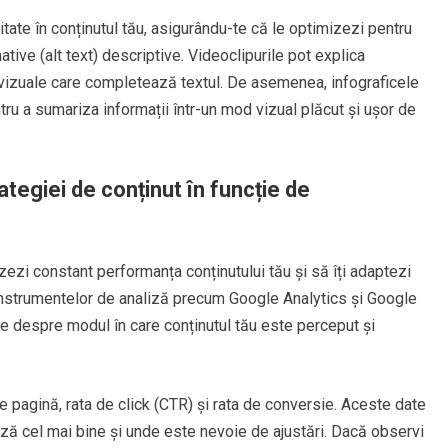
itate în conținutul tău, asigurându-te că le optimizezi pentru
ative (alt text) descriptive. Videoclipurile pot explica
izuale care completează textul. De asemenea, infograficele
tru a sumariza informații într-un mod vizual plăcut și ușor de
tegiei de conținut în funcție de
zezi constant performanța conținutului tău și să îți adaptezi
a instrumentelor de analiză precum Google Analytics și Google
se despre modul în care conținutul tău este perceput și
pe pagină, rata de click (CTR) și rata de conversie. Aceste date
ează cel mai bine și unde este nevoie de ajustări. Dacă observi