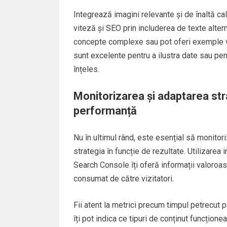
Integrează imagini relevante și de înaltă cal
viteză și SEO prin includerea de texte altern
concepte complexe sau pot oferi exemple v
sunt excelente pentru a ilustra date sau pen
înțeles.
Monitorizarea și adaptarea stra
performanță
Nu în ultimul rând, este esențial să monitori
strategia în funcție de rezultate. Utilizare
Search Console îți oferă informații valoroa
consumat de către vizitatori.
Fii atent la metrici precum timpul petrecut 
îți pot indica ce tipuri de conținut funcțion