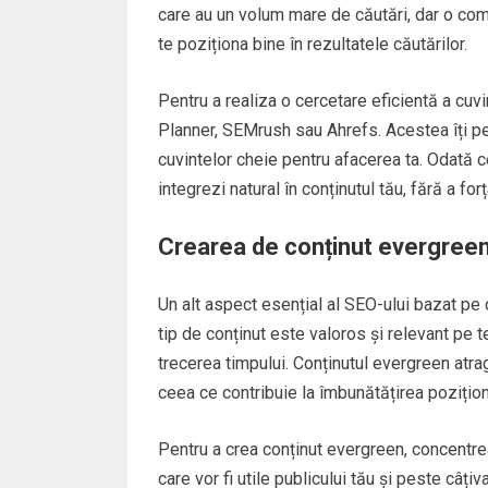
care au un volum mare de căutări, dar o comp
te poziționa bine în rezultatele căutărilor.
Pentru a realiza o cercetare eficientă a cu
Planner, SEMrush sau Ahrefs. Acestea îți pe
cuvintelor cheie pentru afacerea ta. Odată ce
integrezi natural în conținutul tău, fără a for
Crearea de conținut evergreen:
Un alt aspect esențial al SEO-ului bazat pe
tip de conținut este valoros și relevant pe 
trecerea timpului. Conținutul evergreen atrag
ceea ce contribuie la îmbunătățirea pozițion
Pentru a crea conținut evergreen, concentr
care vor fi utile publicului tău și peste câ