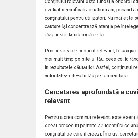
Conținutul relevant este fundația oricărei s
evoluat semnificativ în ultimii ani, punând a
conținutului pentru utilizatori. Nu mai este 
căutare își concentrează atenția pe înțeleger
răspunsuri la interogările lor.
Prin crearea de conținut relevant, te asiguri 
mai mult timp pe site-ul tău, ceea ce, la rân
în rezultatele căutărilor. Astfel, conținutul r
autoritatea site-ului tău pe termen lung.
Cercetarea aprofundată a cuvin
relevant
Pentru a crea conținut relevant, este esenți
Acest proces îți permite să identifici ce a
conținutul pe care îl creezi. În plus, cercet