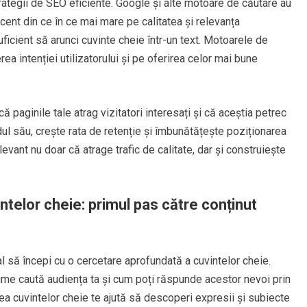
trategii de SEO eficiente. Google și alte motoare de căutare au
ccent din ce în ce mai mare pe calitatea și relevanța
suficient să arunci cuvinte cheie într-un text. Motoarele de
ea intenției utilizatorului și pe oferirea celor mai bune
că paginile tale atrag vizitatori interesați și că aceștia petrec
dul său, crește rata de retenție și îmbunătățește poziționarea
elevant nu doar că atrage trafic de calitate, dar și construiește
telor cheie: primul pas către conținut
al să începi cu o cercetare aprofundată a cuvintelor cheie.
nume caută audiența ta și cum poți răspunde acestor nevoi prin
area cuvintelor cheie te ajută să descoperi expresii și subiecte