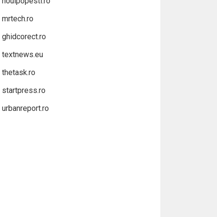
noulpopesti.ro
mrtech.ro
ghidcorect.ro
textnews.eu
thetask.ro
startpress.ro
urbanreport.ro