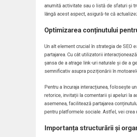
anumită activitate sau o listă de sfaturi și 
lângă acest aspect, asigură-te că actualizez
Optimizarea conținutului pentru
Un alt element crucial în strategia de SEO e
partajarea. Cu cât utilizatorii interacționează
șansa de a atrage link-uri naturale și de a
semnificativ asupra poziționării în motoarel
Pentru a încuraja interacțiunea, folosește un 
retorice, invitații la comentarii și apeluri la
asemenea, facilitează partajarea conținutul
pentru platformele sociale. Astfel, vei crea u
Importanța structurării și organ