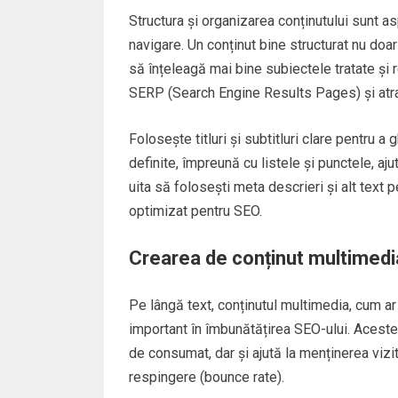
Structura și organizarea conținutului sunt as
navigare. Un conținut bine structurat nu doar
să înțeleagă mai bine subiectele tratate și re
SERP (Search Engine Results Pages) și atrag
Folosește titluri și subtitluri clare pentru a 
definite, împreună cu listele și punctele, aju
uita să folosești meta descrieri și alt text p
optimizat pentru SEO.
Crearea de conținut multimedi
Pe lângă text, conținutul multimedia, cum ar f
important în îmbunătățirea SEO-ului. Aceste 
de consumat, dar și ajută la menținerea vizit
respingere (bounce rate).