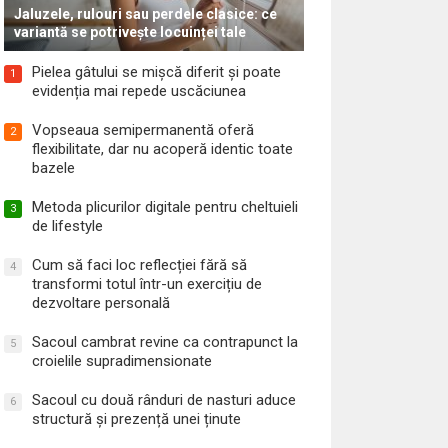
Jaluzele, rulouri sau perdele clasice: ce
variantă se potrivește locuinței tale
Pielea gâtului se mișcă diferit și poate
1
evidenția mai repede uscăciunea
Vopseaua semipermanentă oferă
2
flexibilitate, dar nu acoperă identic toate
bazele
Metoda plicurilor digitale pentru cheltuieli
3
de lifestyle
Cum să faci loc reflecției fără să
4
transformi totul într-un exercițiu de
dezvoltare personală
Sacoul cambrat revine ca contrapunct la
5
croielile supradimensionate
Sacoul cu două rânduri de nasturi aduce
6
structură și prezență unei ținute