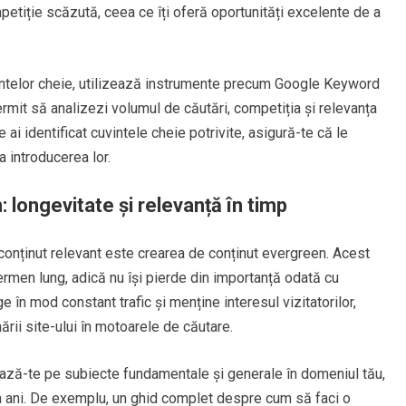
etiție scăzută, ceea ce îți oferă oportunități excelente de a
vintelor cheie, utilizează instrumente precum Google Keyword
rmit să analizezi volumul de căutări, competiția și relevanța
 ai identificat cuvintele cheie potrivite, asigură-te că le
ța introducerea lor.
 longevitate și relevanță în timp
 conținut relevant este crearea de conținut evergreen. Acest
termen lung, adică nu își pierde din importanță odată cu
e în mod constant trafic și menține interesul vizitatorilor,
ării site-ului în motoarele de căutare.
ează-te pe subiecte fundamentale și generale în domeniul tău,
țiva ani. De exemplu, un ghid complet despre cum să faci o