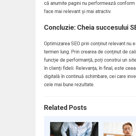
că anumite pagini nu performează conform așt
face mai relevant și mai atractiv.
Concluzie: Cheia succesului SE
Optimizarea SEO prin conținut relevant nu e
termen lung. Prin crearea de conținut de cali
funcție de performanță, poți construi un site 
în clienți fideli. Relevanța, în final, este 
digitală în continuă schimbare, cei care inv
cele mai bune rezultate.
Related Posts