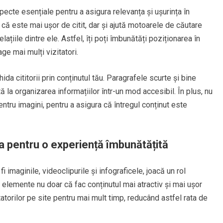
pecte esențiale pentru a asigura relevanța și ușurința în
 că este mai ușor de citit, dar și ajută motoarele de căutare
lațiile dintre ele. Astfel, îți poți îmbunătăți poziționarea în
e mai mulți vizitatori.
ghida cititorii prin conținutul tău. Paragrafele scurte și bine
tă la organizarea informațiilor într-un mod accesibil. În plus, nu
entru imagini, pentru a asigura că întregul conținut este
a pentru o experiență îmbunătățită
i imaginile, videoclipurile și infograficele, joacă un rol
elemente nu doar că fac conținutul mai atractiv și mai ușor
atorilor pe site pentru mai mult timp, reducând astfel rata de