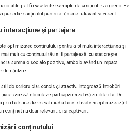
trucuri utile pot fi excelente exemple de conținut evergreen. Pe
i periodic conținutul pentru a rămâne relevant și corect.
 interacțiune și partajare
ste optimizarea conținutului pentru a stimula interacțiunea și
 mai mult cu conținutul tău și îl partajează, cu atât crește
 genera semnale sociale pozitive, ambele având un impact
e de căutare.
stil de scriere clar, concis și atractiv. Integrează întrebări
 acțiune care să stimuleze participarea activă a cititorilor. De
ui prin butoane de social media bine plasate și optimizează-l
n conținut nu doar relevant, ci și captivant.
izării conținutului