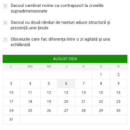
Sacoul cambrat revine ca contrapunct la croielile
5
supradimensionate
Sacoul cu două rânduri de nasturi aduce structură și
6
prezență unei ținute
Obiceiurile care fac diferența între o zi agitată și una
7
echilibrată
AUGUST 2026
L
Ma
Mi
J
V
S
D
1
2
3
4
5
6
7
8
9
10
11
12
13
14
15
16
17
18
19
20
21
22
23
24
25
26
27
28
29
30
31