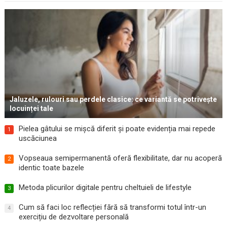
Jaluzele, rulouri sau perdele clasice: ce variantă se potrivește
locuinței tale
Pielea gâtului se mișcă diferit și poate evidenția mai repede
1
uscăciunea
Vopseaua semipermanentă oferă flexibilitate, dar nu acoperă
2
identic toate bazele
Metoda plicurilor digitale pentru cheltuieli de lifestyle
3
Cum să faci loc reflecției fără să transformi totul într-un
4
exercițiu de dezvoltare personală