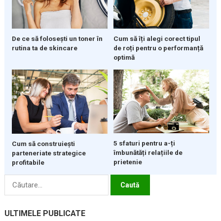
De ce să folosești un toner în
Cum să îți alegi corect tipul
rutina ta de skincare
de roți pentru o performanță
optimă
5 sfaturi pentru a-ți
Cum să construiești
îmbunătăți relațiile de
parteneriate strategice
prietenie
profitabile
Caută
după:
ULTIMELE PUBLICATE