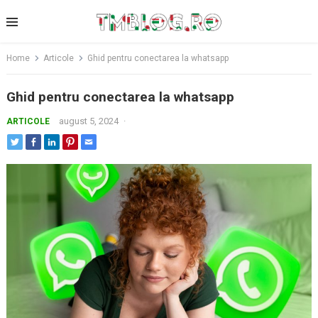
Skip
to
content
Home
Articole
Ghid pentru conectarea la whatsapp
Ghid pentru conectarea la whatsapp
august 5, 2024
·
ARTICOLE