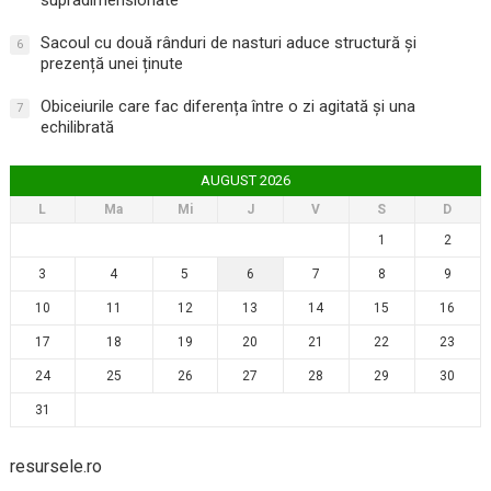
Sacoul cu două rânduri de nasturi aduce structură și
6
prezență unei ținute
Obiceiurile care fac diferența între o zi agitată și una
7
echilibrată
AUGUST 2026
L
Ma
Mi
J
V
S
D
1
2
3
4
5
6
7
8
9
10
11
12
13
14
15
16
17
18
19
20
21
22
23
24
25
26
27
28
29
30
31
resursele.ro