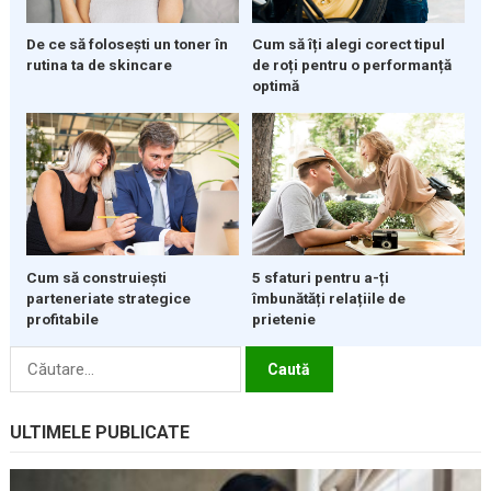
De ce să folosești un toner în
Cum să îți alegi corect tipul
rutina ta de skincare
de roți pentru o performanță
optimă
5 sfaturi pentru a-ți
Cum să construiești
îmbunătăți relațiile de
parteneriate strategice
prietenie
profitabile
Caută
după:
ULTIMELE PUBLICATE