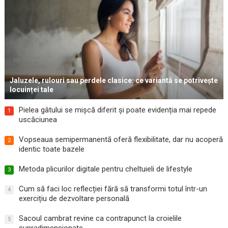
Jaluzele, rulouri sau perdele clasice: ce variantă se potrivește
locuinței tale
Pielea gâtului se mișcă diferit și poate evidenția mai repede
1
uscăciunea
Vopseaua semipermanentă oferă flexibilitate, dar nu acoperă
2
identic toate bazele
Metoda plicurilor digitale pentru cheltuieli de lifestyle
3
Cum să faci loc reflecției fără să transformi totul într-un
4
exercițiu de dezvoltare personală
Sacoul cambrat revine ca contrapunct la croielile
5
supradimensionate