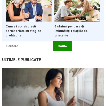
5 sfaturi pentru a-ți
Cum să construiești
îmbunătăți relațiile de
parteneriate strategice
prietenie
profitabile
Caută
după:
ULTIMELE PUBLICATE