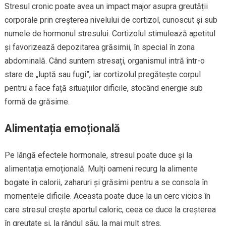
Stresul cronic poate avea un impact major asupra greutății
corporale prin creșterea nivelului de cortizol, cunoscut și sub
numele de hormonul stresului. Cortizolul stimulează apetitul
și favorizează depozitarea grăsimii, în special în zona
abdominală. Când suntem stresați, organismul intră într-o
stare de „luptă sau fugi”, iar cortizolul pregătește corpul
pentru a face față situațiilor dificile, stocând energie sub
formă de grăsime.
Alimentația emoțională
Pe lângă efectele hormonale, stresul poate duce și la
alimentația emoțională. Mulți oameni recurg la alimente
bogate în calorii, zaharuri și grăsimi pentru a se consola în
momentele dificile. Aceasta poate duce la un cerc vicios în
care stresul crește aportul caloric, ceea ce duce la creșterea
în greutate și, la rândul său, la mai mult stres.