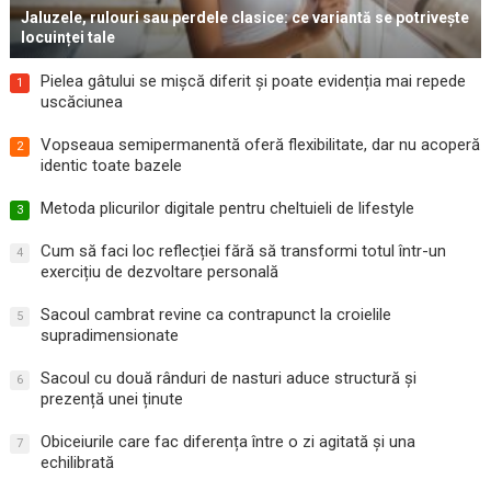
Jaluzele, rulouri sau perdele clasice: ce variantă se potrivește
locuinței tale
Pielea gâtului se mișcă diferit și poate evidenția mai repede
1
uscăciunea
Vopseaua semipermanentă oferă flexibilitate, dar nu acoperă
2
identic toate bazele
Metoda plicurilor digitale pentru cheltuieli de lifestyle
3
Cum să faci loc reflecției fără să transformi totul într-un
4
exercițiu de dezvoltare personală
Sacoul cambrat revine ca contrapunct la croielile
5
supradimensionate
Sacoul cu două rânduri de nasturi aduce structură și
6
prezență unei ținute
Obiceiurile care fac diferența între o zi agitată și una
7
echilibrată