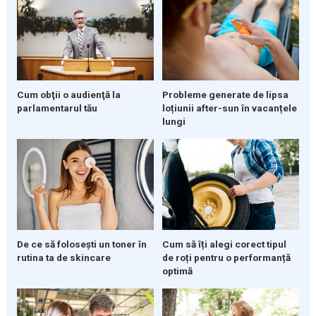
Cum obţii o audienţă la
Probleme generate de lipsa
parlamentarul tău
loțiunii after-sun în vacanțele
lungi
De ce să folosești un toner în
Cum să îți alegi corect tipul
rutina ta de skincare
de roți pentru o performanță
optimă