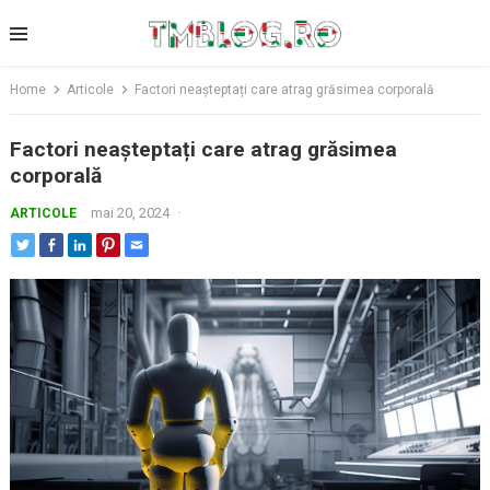
Skip
to
content
Home
Articole
Factori neașteptați care atrag grăsimea corporală
Factori neașteptați care atrag grăsimea
corporală
mai 20, 2024
·
ARTICOLE