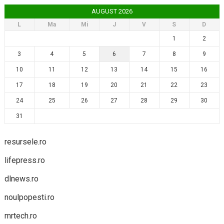
AUGUST 2026
L
Ma
Mi
J
V
S
D
1
2
3
4
5
6
7
8
9
10
11
12
13
14
15
16
17
18
19
20
21
22
23
24
25
26
27
28
29
30
31
resursele.ro
lifepress.ro
dlnews.ro
noulpopesti.ro
mrtech.ro