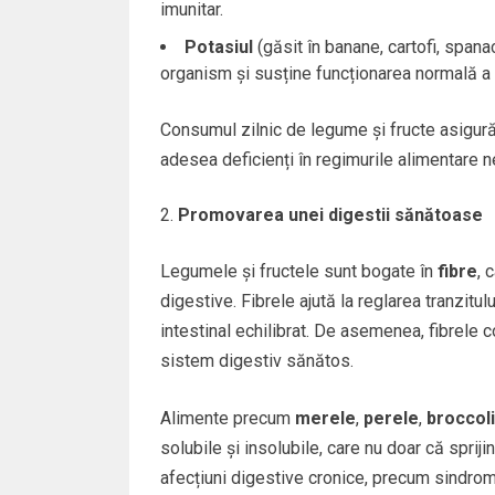
imunitar.
Potasiul
(găsit în banane, cartofi, spanac
organism și susține funcționarea normală a i
Consumul zilnic de legume și fructe asigură 
adesea deficienți în regimurile alimentare 
Promovarea unei digestii sănătoase
Legumele și fructele sunt bogate în
fibre
, 
digestive. Fibrele ajută la reglarea tranzitul
intestinal echilibrat. De asemenea, fibrele c
sistem digestiv sănătos.
Alimente precum
merele
,
perele
,
broccoli
solubile și insolubile, care nu doar că sprijin
afecțiuni digestive cronice, precum sindromul