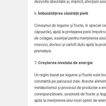
dezvolta obezitate și, implicit, afecțiuni asoc
Îmbunătățirea sănătății pielii
Consumul de legume și fructe, în special cele
căpșunile), ajută la protejarea pielii împotr
de colagen, esențial pentru menținerea unui
morcovi, dovleci și cartofi dulci ajută la pro
premature.
Creșterea nivelului de energie
Un regim bazat pe legume și fructe este boga
constantă pe parcursul zilei. Aceste alimen
metabolismul și procesul de producție a ene
corespunzătoare, susținută de fructe și leg
ajută la menținerea unui nivel optim de ener