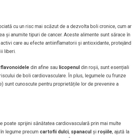
ciată cu un risc mai scăzut de a dezvolta boli cronice, cum ar
atea și anumite tipuri de cancer. Aceste alimente sunt sărace în
activi care au efecte antiinflamatorii și antioxidante, protejând
 liberi.
i
flavonoidele
din afine sau
licopenul
din roșii, sunt esențiali
iscului de boli cardiovasculare. În plus, legumele cu frunze
ale) sunt cunoscute pentru proprietățile lor de prevenire a
e poate sprijini sănătatea cardiovasculară prin mai multe
t în legume precum
cartofii dulci
,
spanacul
și
roșiile
, ajută la