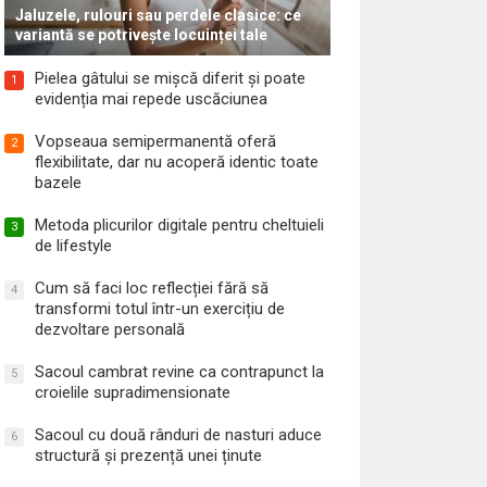
Jaluzele, rulouri sau perdele clasice: ce
variantă se potrivește locuinței tale
Pielea gâtului se mișcă diferit și poate
1
evidenția mai repede uscăciunea
Vopseaua semipermanentă oferă
2
flexibilitate, dar nu acoperă identic toate
bazele
Metoda plicurilor digitale pentru cheltuieli
3
de lifestyle
Cum să faci loc reflecției fără să
4
transformi totul într-un exercițiu de
dezvoltare personală
Sacoul cambrat revine ca contrapunct la
5
croielile supradimensionate
Sacoul cu două rânduri de nasturi aduce
6
structură și prezență unei ținute