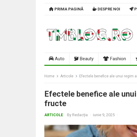
Skip
PRIMA PAGINĂ
DESPRE NOI
P
to
content
Auto
Beauty
Fashion
Home
Articole
Efectele benefice ale unui regim a
Efectele benefice ale unu
fructe
By
Redacția
·
iunie 9, 2025
·
ARTICOLE