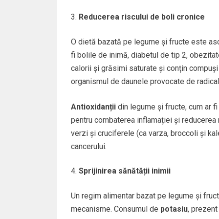
Reducerea riscului de boli cronice
O dietă bazată pe legume și fructe este aso
fi bolile de inimă, diabetul de tip 2, obezit
calorii și grăsimi saturate și conțin compuși 
organismul de daunele provocate de radicalii
Antioxidanții
din legume și fructe, cum ar f
pentru combaterea inflamației și reducerea r
verzi și cruciferele (ca varza, broccoli și k
cancerului.
Sprijinirea sănătății inimii
Un regim alimentar bazat pe legume și fruct
mecanisme. Consumul de
potasiu
, prezen