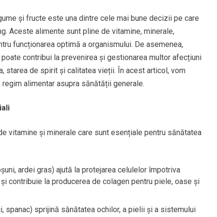
ume și fructe este una dintre cele mai bune decizii pe care
ng. Aceste alimente sunt pline de vitamine, minerale,
 pentru funcționarea optimă a organismului. De asemenea,
poate contribui la prevenirea și gestionarea multor afecțiuni
 starea de spirit și calitatea vieții. În acest articol, vom
e regim alimentar asupra sănătății generale.
ali
e vitamine și minerale care sunt esențiale pentru sănătatea
pșuni, ardei gras) ajută la protejarea celulelor împotriva
r și contribuie la producerea de colagen pentru piele, oase și
 spanac) sprijină sănătatea ochilor, a pielii și a sistemului