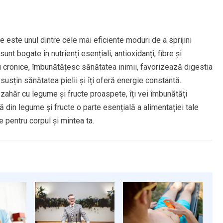
 este unul dintre cele mai eficiente moduri de a sprijini
t bogate în nutrienți esențiali, antioxidanți, fibre și
 cronice, îmbunătățesc sănătatea inimii, favorizează digestia
susțin sănătatea pielii și îți oferă energie constantă.
zahăr cu legume și fructe proaspete, îți vei îmbunătăți
 din legume și fructe o parte esențială a alimentației tale
e pentru corpul și mintea ta.