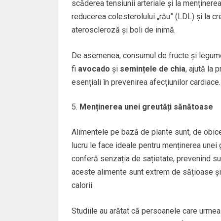
scăderea tensiunii arteriale și la menținerea
reducerea colesterolului „rău” (LDL) și la c
ateroscleroză și boli de inimă.
De asemenea, consumul de fructe și legum
fi
avocado
și
semințele de chia
, ajută la 
esențiali în prevenirea afecțiunilor cardiace.
Menținerea unei greutăți sănătoase
Alimentele pe bază de plante sunt, de obicei,
lucru le face ideale pentru menținerea unei 
conferă senzația de sațietate, prevenind sup
aceste alimente sunt extrem de sățioase și 
calorii.
Studiile au arătat că persoanele care urmea