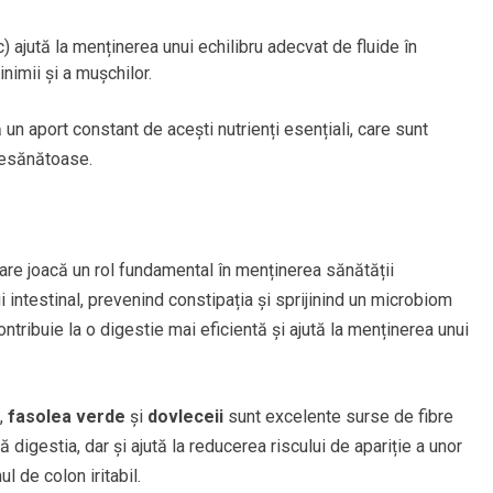
) ajută la menținerea unui echilibru adecvat de fluide în
nimii și a mușchilor.
un aport constant de acești nutrienți esențiali, care sunt
nesănătoase.
care joacă un rol fundamental în menținerea sănătății
ui intestinal, prevenind constipația și sprijinind un microbiom
ontribuie la o digestie mai eficientă și ajută la menținerea unui
,
fasolea verde
și
dovleceii
sunt excelente surse de fibre
ă digestia, dar și ajută la reducerea riscului de apariție a unor
 de colon iritabil.