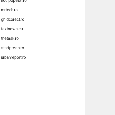
noulpopesti.ro
mrtech.ro
ghidcorect.ro
textnews.eu
thetask.ro
startpress.ro
urbanreport.ro