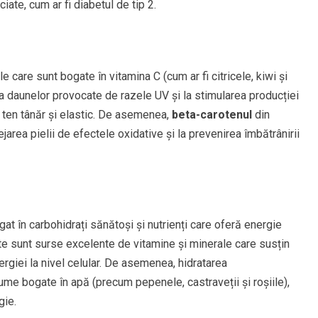
iate, cum ar fi diabetul de tip 2.
 care sunt bogate în vitamina C (cum ar fi citricele, kiwi și
iva daunelor provocate de razele UV și la stimularea producției
 ten tânăr și elastic. De asemenea,
beta-carotenul
din
tejarea pielii de efectele oxidative și la prevenirea îmbătrânirii
t în carbohidrați sănătoși și nutrienți care oferă energie
te sunt surse excelente de vitamine și minerale care susțin
rgiei la nivel celular. De asemenea, hidratarea
ume bogate în apă (precum pepenele, castraveții și roșiile),
gie.