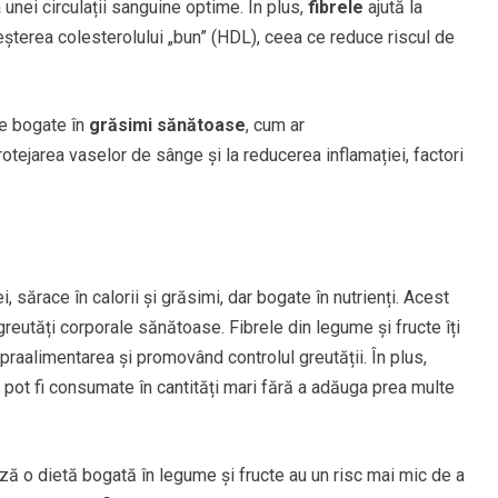
 unei circulații sanguine optime. În plus,
fibrele
ajută la
reșterea colesterolului „bun” (HDL), ceea ce reduce riscul de
e bogate în
grăsimi sănătoase
, cum ar
protejarea vaselor de sânge și la reducerea inflamației, factori
 sărace în calorii și grăsimi, dar bogate în nutrienți. Acest
greutăți corporale sănătoase. Fibrele din legume și fructe îți
raalimentarea și promovând controlul greutății. În plus,
pot fi consumate în cantități mari fără a adăuga prea multe
ză o dietă bogată în legume și fructe au un risc mai mic de a