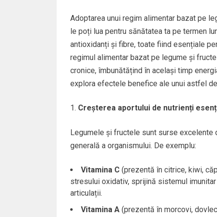
Adoptarea unui regim alimentar bazat pe leg
le poți lua pentru sănătatea ta pe termen lu
antioxidanți și fibre, toate fiind esențiale
regimul alimentar bazat pe legume și fructe 
cronice, îmbunătățind în același timp energia,
explora efectele benefice ale unui astfel d
Creșterea aportului de nutrienți esenți
Legumele și fructele sunt surse excelente d
generală a organismului. De exemplu:
Vitamina C
(prezentă în citrice, kiwi, că
stresului oxidativ, sprijină sistemul imunita
articulații.
Vitamina A
(prezentă în morcovi, dovleci,