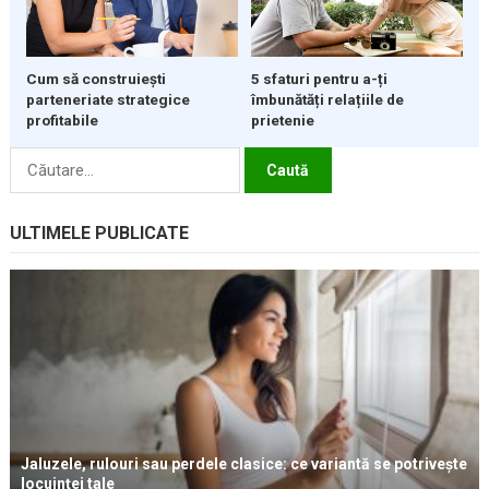
5 sfaturi pentru a-ți
Cum să construiești
îmbunătăți relațiile de
parteneriate strategice
prietenie
profitabile
Caută
după:
ULTIMELE PUBLICATE
Jaluzele, rulouri sau perdele clasice: ce variantă se potrivește
locuinței tale