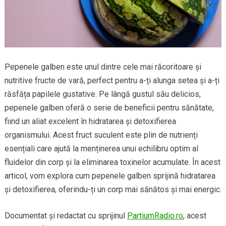
Pepenele galben este unul dintre cele mai răcoritoare și
nutritive fructe de vară, perfect pentru a-ți alunga setea și a-ți
răsfăța papilele gustative. Pe lângă gustul său delicios,
pepenele galben oferă o serie de beneficii pentru sănătate,
fiind un aliat excelent în hidratarea și detoxifierea
organismului. Acest fruct suculent este plin de nutrienți
esențiali care ajută la menținerea unui echilibru optim al
fluidelor din corp și la eliminarea toxinelor acumulate. În acest
articol, vom explora cum pepenele galben sprijină hidratarea
și detoxifierea, oferindu-ți un corp mai sănătos și mai energic.
Documentat și redactat cu sprijinul
PartiumRadio.ro
, acest