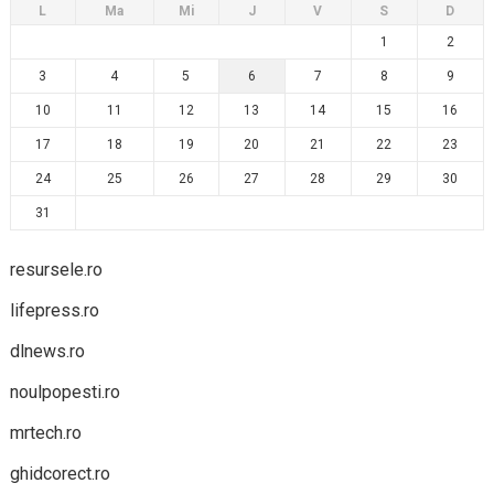
L
Ma
Mi
J
V
S
D
1
2
3
4
5
6
7
8
9
10
11
12
13
14
15
16
17
18
19
20
21
22
23
24
25
26
27
28
29
30
31
resursele.ro
lifepress.ro
dlnews.ro
noulpopesti.ro
mrtech.ro
ghidcorect.ro