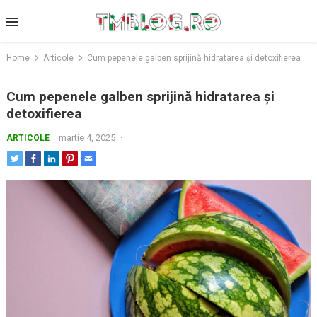
Skip
to
content
Home
Articole
Cum pepenele galben sprijină hidratarea și detoxifierea
Cum pepenele galben sprijină hidratarea și
detoxifierea
martie 4, 2025
·
ARTICOLE