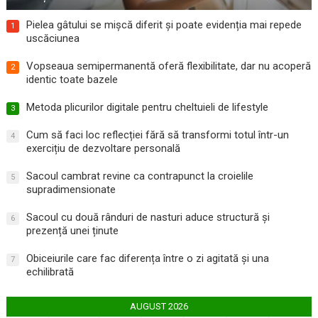
Pielea gâtului se mișcă diferit și poate evidenția mai repede
1
uscăciunea
Vopseaua semipermanentă oferă flexibilitate, dar nu acoperă
2
identic toate bazele
Metoda plicurilor digitale pentru cheltuieli de lifestyle
3
Cum să faci loc reflecției fără să transformi totul într-un
4
exercițiu de dezvoltare personală
Sacoul cambrat revine ca contrapunct la croielile
5
supradimensionate
Sacoul cu două rânduri de nasturi aduce structură și
6
prezență unei ținute
Obiceiurile care fac diferența între o zi agitată și una
7
echilibrată
AUGUST 2026