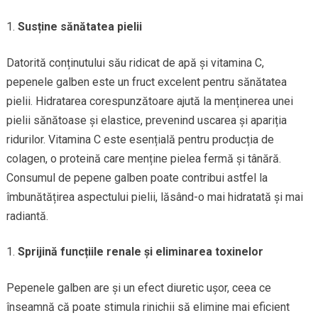
Susține sănătatea pielii
Datorită conținutului său ridicat de apă și vitamina C,
pepenele galben este un fruct excelent pentru sănătatea
pielii. Hidratarea corespunzătoare ajută la menținerea unei
pielii sănătoase și elastice, prevenind uscarea și apariția
ridurilor. Vitamina C este esențială pentru producția de
colagen, o proteină care menține pielea fermă și tânără.
Consumul de pepene galben poate contribui astfel la
îmbunătățirea aspectului pielii, lăsând-o mai hidratată și mai
radiantă.
Sprijină funcțiile renale și eliminarea toxinelor
Pepenele galben are și un efect diuretic ușor, ceea ce
înseamnă că poate stimula rinichii să elimine mai eficient