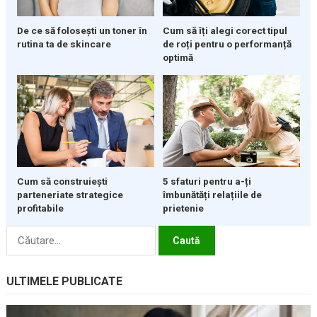
De ce să folosești un toner în
Cum să îți alegi corect tipul
rutina ta de skincare
de roți pentru o performanță
optimă
5 sfaturi pentru a-ți
Cum să construiești
îmbunătăți relațiile de
parteneriate strategice
prietenie
profitabile
Caută
după:
ULTIMELE PUBLICATE