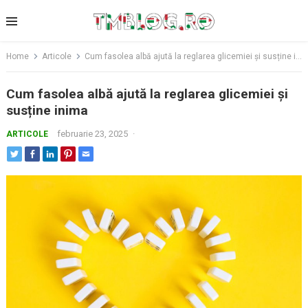
Skip
to
content
Home
Articole
Cum fasolea albă ajută la reglarea glicemiei și susține inima
Cum fasolea albă ajută la reglarea glicemiei și
susține inima
februarie 23, 2025
·
ARTICOLE