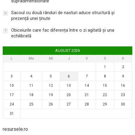
supradimensionate
Sacoul cu două rânduri de nasturi aduce structură și
6
prezență unei ținute
Obiceiurile care fac diferența între o zi agitată și una
7
echilibrată
AUGUST 2026
L
Ma
Mi
J
V
S
D
1
2
3
4
5
6
7
8
9
10
11
12
13
14
15
16
17
18
19
20
21
22
23
24
25
26
27
28
29
30
31
resursele.ro