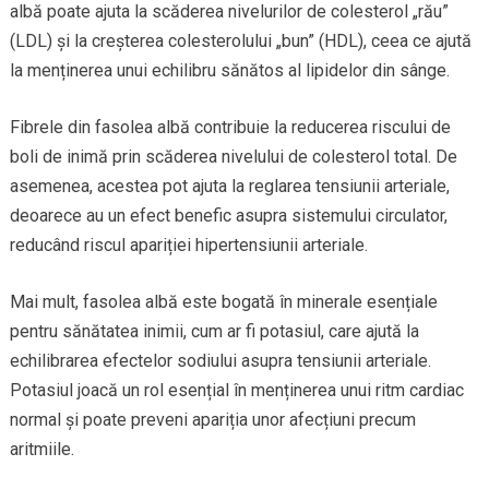
albă poate ajuta la scăderea nivelurilor de colesterol „rău”
(LDL) și la creșterea colesterolului „bun” (HDL), ceea ce ajută
la menținerea unui echilibru sănătos al lipidelor din sânge.
Fibrele din fasolea albă contribuie la reducerea riscului de
boli de inimă prin scăderea nivelului de colesterol total. De
asemenea, acestea pot ajuta la reglarea tensiunii arteriale,
deoarece au un efect benefic asupra sistemului circulator,
reducând riscul apariției hipertensiunii arteriale.
Mai mult, fasolea albă este bogată în minerale esențiale
pentru sănătatea inimii, cum ar fi potasiul, care ajută la
echilibrarea efectelor sodiului asupra tensiunii arteriale.
Potasiul joacă un rol esențial în menținerea unui ritm cardiac
normal și poate preveni apariția unor afecțiuni precum
aritmiile.