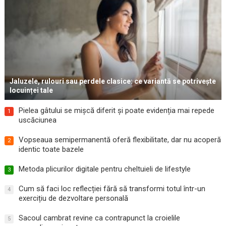
Jaluzele, rulouri sau perdele clasice: ce variantă se potrivește
locuinței tale
Pielea gâtului se mișcă diferit și poate evidenția mai repede
1
uscăciunea
Vopseaua semipermanentă oferă flexibilitate, dar nu acoperă
2
identic toate bazele
Metoda plicurilor digitale pentru cheltuieli de lifestyle
3
Cum să faci loc reflecției fără să transformi totul într-un
4
exercițiu de dezvoltare personală
Sacoul cambrat revine ca contrapunct la croielile
5