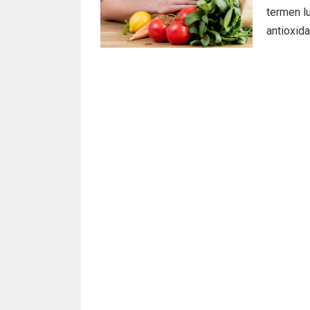
termen lu
antioxidan