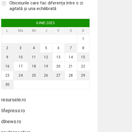
Obiceiurile care fac diferența între o zi
7
agitată și una echilibrată
IUNIE 2025
L
Ma
Mi
J
V
S
D
1
2
3
4
5
6
7
8
9
10
11
12
13
14
15
16
17
18
19
20
21
22
23
24
25
26
27
28
29
30
resursele.ro
lifepress.ro
dlnews.ro