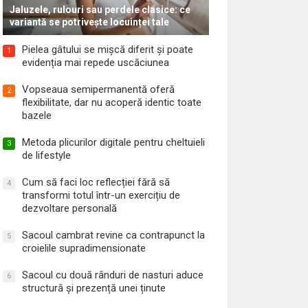
Jaluzele, rulouri sau perdele clasice: ce
variantă se potrivește locuinței tale
Pielea gâtului se mișcă diferit și poate
1
evidenția mai repede uscăciunea
Vopseaua semipermanentă oferă
2
flexibilitate, dar nu acoperă identic toate
bazele
Metoda plicurilor digitale pentru cheltuieli
3
de lifestyle
Cum să faci loc reflecției fără să
4
transformi totul într-un exercițiu de
dezvoltare personală
Sacoul cambrat revine ca contrapunct la
5
croielile supradimensionate
Sacoul cu două rânduri de nasturi aduce
6
structură și prezență unei ținute