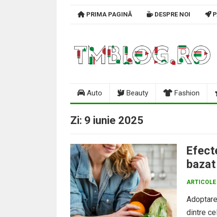
Skip
PRIMA PAGINĂ
DESPRE NOI
P
to
content
Auto
Beauty
Fashion
Zi:
9 iunie 2025
Efect
bazat
ARTICOLE
Adoptare
dintre ce