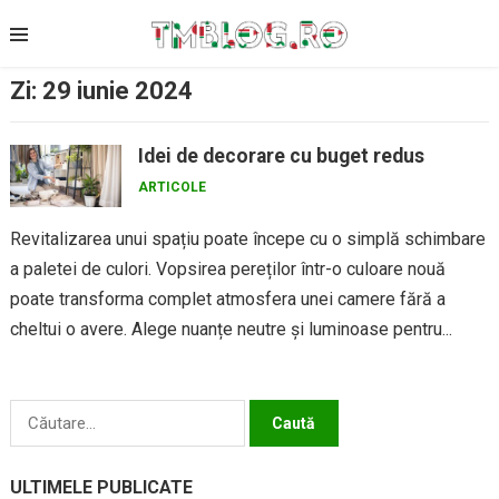
Skip
to
content
Zi:
29 iunie 2024
Idei de decorare cu buget redus
ARTICOLE
Revitalizarea unui spațiu poate începe cu o simplă schimbare
a paletei de culori. Vopsirea pereților într-o culoare nouă
poate transforma complet atmosfera unei camere fără a
cheltui o avere. Alege nuanțe neutre și luminoase pentru...
Caută
după:
ULTIMELE PUBLICATE