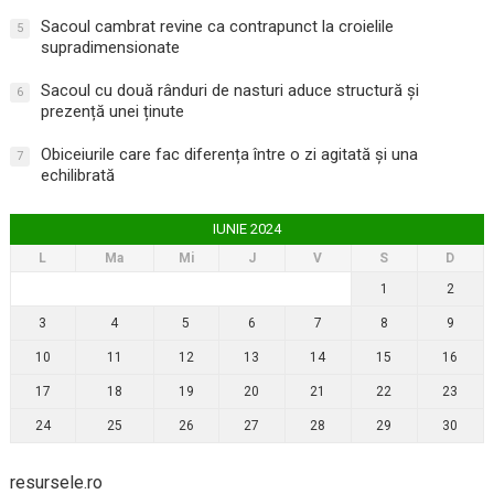
Sacoul cambrat revine ca contrapunct la croielile
5
supradimensionate
Sacoul cu două rânduri de nasturi aduce structură și
6
prezență unei ținute
Obiceiurile care fac diferența între o zi agitată și una
7
echilibrată
IUNIE 2024
L
Ma
Mi
J
V
S
D
1
2
3
4
5
6
7
8
9
10
11
12
13
14
15
16
17
18
19
20
21
22
23
24
25
26
27
28
29
30
resursele.ro