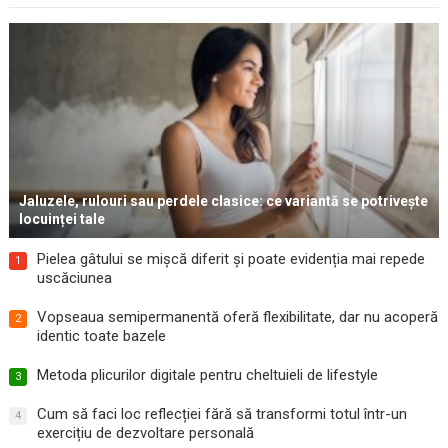
Jaluzele, rulouri sau perdele clasice: ce variantă se potrivește
locuinței tale
Pielea gâtului se mișcă diferit și poate evidenția mai repede
1
uscăciunea
Vopseaua semipermanentă oferă flexibilitate, dar nu acoperă
2
identic toate bazele
Metoda plicurilor digitale pentru cheltuieli de lifestyle
3
Cum să faci loc reflecției fără să transformi totul într-un
4
exercițiu de dezvoltare personală