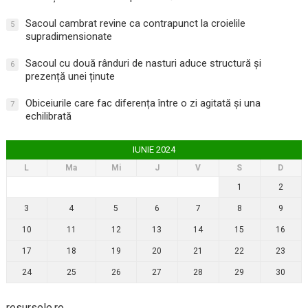
Sacoul cambrat revine ca contrapunct la croielile
5
supradimensionate
Sacoul cu două rânduri de nasturi aduce structură și
6
prezență unei ținute
Obiceiurile care fac diferența între o zi agitată și una
7
echilibrată
IUNIE 2024
L
Ma
Mi
J
V
S
D
1
2
3
4
5
6
7
8
9
10
11
12
13
14
15
16
17
18
19
20
21
22
23
24
25
26
27
28
29
30
resursele.ro