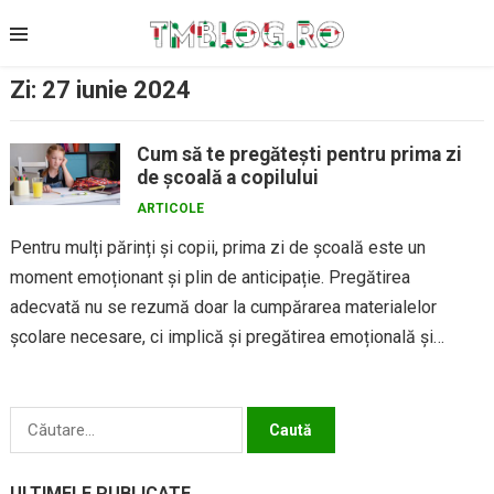
Skip
to
content
Zi:
27 iunie 2024
Cum să te pregătești pentru prima zi
de școală a copilului
ARTICOLE
Pentru mulți părinți și copii, prima zi de școală este un
moment emoționant și plin de anticipație. Pregătirea
adecvată nu se rezumă doar la cumpărarea materialelor
școlare necesare, ci implică și pregătirea emoțională și
logistică...
Caută
după:
ULTIMELE PUBLICATE