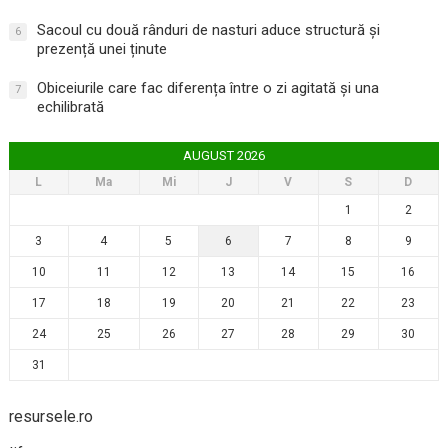
Sacoul cu două rânduri de nasturi aduce structură și
6
prezență unei ținute
Obiceiurile care fac diferența între o zi agitată și una
7
echilibrată
AUGUST 2026
L
Ma
Mi
J
V
S
D
1
2
3
4
5
6
7
8
9
10
11
12
13
14
15
16
17
18
19
20
21
22
23
24
25
26
27
28
29
30
31
resursele.ro