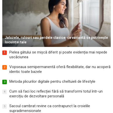
Jaluzele, rulouri sau perdele clasice: ce variantă se potrivește
locuinței tale
Pielea gâtului se mișcă diferit și poate evidenția mai repede
1
uscăciunea
Vopseaua semipermanentă oferă flexibilitate, dar nu acoperă
2
identic toate bazele
Metoda plicurilor digitale pentru cheltuieli de lifestyle
3
Cum să faci loc reflecției fără să transformi totul într-un
4
exercițiu de dezvoltare personală
Sacoul cambrat revine ca contrapunct la croielile
5
supradimensionate