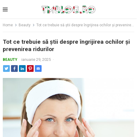
Skip
to
content
Home
Beauty
Tot ce trebuie să știi despre îngrijirea ochilor și prevenirea ridurilor
Tot ce trebuie să știi despre îngrijirea ochilor și
prevenirea ridurilor
ianuarie 29, 2025
·
BEAUTY