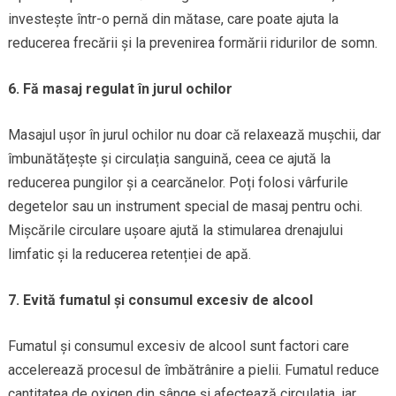
investește într-o pernă din mătase, care poate ajuta la
reducerea frecării și la prevenirea formării ridurilor de somn.
6. Fă masaj regulat în jurul ochilor
Masajul ușor în jurul ochilor nu doar că relaxează mușchii, dar
îmbunătățește și circulația sanguină, ceea ce ajută la
reducerea pungilor și a cearcănelor. Poți folosi vârfurile
degetelor sau un instrument special de masaj pentru ochi.
Mișcările circulare ușoare ajută la stimularea drenajului
limfatic și la reducerea retenției de apă.
7. Evită fumatul și consumul excesiv de alcool
Fumatul și consumul excesiv de alcool sunt factori care
accelerează procesul de îmbătrânire a pielii. Fumatul reduce
cantitatea de oxigen din sânge și afectează circulația, iar