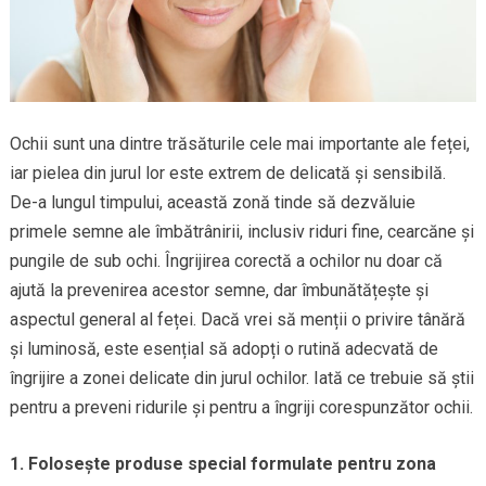
Ochii sunt una dintre trăsăturile cele mai importante ale feței,
iar pielea din jurul lor este extrem de delicată și sensibilă.
De-a lungul timpului, această zonă tinde să dezvăluie
primele semne ale îmbătrânirii, inclusiv riduri fine, cearcăne și
pungile de sub ochi. Îngrijirea corectă a ochilor nu doar că
ajută la prevenirea acestor semne, dar îmbunătățește și
aspectul general al feței. Dacă vrei să menții o privire tânără
și luminosă, este esențial să adopți o rutină adecvată de
îngrijire a zonei delicate din jurul ochilor. Iată ce trebuie să știi
pentru a preveni ridurile și pentru a îngriji corespunzător ochii.
1. Folosește produse special formulate pentru zona