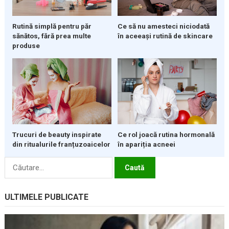
Rutină simplă pentru păr
Ce să nu amesteci niciodată
sănătos, fără prea multe
în aceeași rutină de skincare
produse
Ce rol joacă rutina hormonală
Trucuri de beauty inspirate
în apariția acneei
din ritualurile franțuzoaicelor
Caută
după:
ULTIMELE PUBLICATE