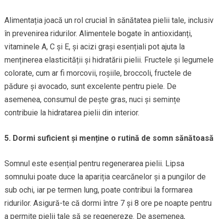
Alimentația joacă un rol crucial în sănătatea pielii tale, inclusiv
în prevenirea ridurilor. Alimentele bogate în antioxidanți,
vitaminele A, C și E, și acizi grași esențiali pot ajuta la
menținerea elasticității și hidratării pielii. Fructele și legumele
colorate, cum ar fi morcovii, roșiile, broccoli, fructele de
pădure și avocado, sunt excelente pentru piele. De
asemenea, consumul de pește gras, nuci și semințe
contribuie la hidratarea pielii din interior.
5. Dormi suficient și menține o rutină de somn sănătoasă
Somnul este esențial pentru regenerarea pielii. Lipsa
somnului poate duce la apariția cearcănelor și a pungilor de
sub ochi, iar pe termen lung, poate contribui la formarea
ridurilor. Asigură-te că dormi între 7 și 8 ore pe noapte pentru
a permite pielii tale să se regenereze. De asemenea,