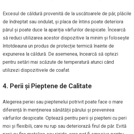
Excesul de căldură provenită de la uscătoarele de păr, plăcile
de îndreptat sau ondulat, și placa de întins poate deteriora
părul și poate duce la apariția vârfurilor despicate. Încearcă
să reduci utilizarea acestor dispozitive la minim și folosește
întotdeauna un produs de protecție termică înainte de
expunerea la căldură. De asemenea, încearcă să optezi
pentru setări mai scăzute de temperatură atunci când
utilizezi dispozitivele de coafat.
4. Perii și Pieptene de Calitate
Alegerea periei sau pieptenelui potrivit poate face o mare
diferență în menținerea sănătății părului și prevenirea
vârfurilor despicate. Optează pentru perii și piepteni cu peri
moi și flexibili, care nu rup sau deteriorază firul de păr. Evită