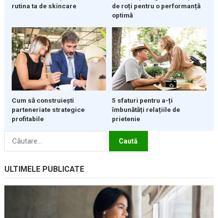
rutina ta de skincare
de roți pentru o performanță
optimă
5 sfaturi pentru a-ți
Cum să construiești
îmbunătăți relațiile de
parteneriate strategice
prietenie
profitabile
Caută
după:
ULTIMELE PUBLICATE