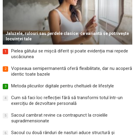
Jaluzele, rulouri sau perdele clasice: ce variantă se potrivește
locuinței tale
Pielea gâtului se mișcă diferit și poate evidenția mai repede
1
uscăciunea
Vopseaua semipermanentă oferă flexibilitate, dar nu acoperă
2
identic toate bazele
Metoda plicurilor digitale pentru cheltuieli de lifestyle
3
Cum să faci loc reflecției fără să transformi totul într-un
4
exercițiu de dezvoltare personală
Sacoul cambrat revine ca contrapunct la croielile
5
supradimensionate
Sacoul cu două rânduri de nasturi aduce structură și
6