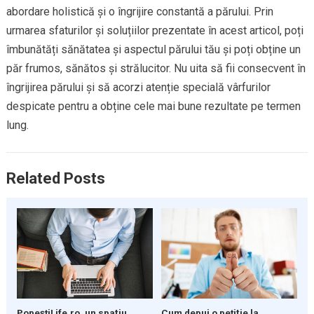
abordare holistică și o îngrijire constantă a părului. Prin
urmarea sfaturilor și soluțiilor prezentate în acest articol, poți
îmbunătăți sănătatea și aspectul părului tău și poți obține un
păr frumos, sănătos și strălucitor. Nu uita să fii consecvent în
îngrijirea părului și să acorzi atenție specială vârfurilor
despicate pentru a obține cele mai bune rezultate pe termen
lung.
Related Posts
PopeștiLife.ro, un spațiu
Cum depui o petiţie la