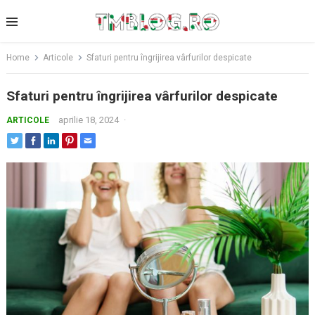
Skip
to
content
Home
Articole
Sfaturi pentru îngrijirea vârfurilor despicate
Sfaturi pentru îngrijirea vârfurilor despicate
aprilie 18, 2024
·
ARTICOLE