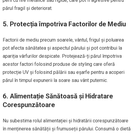
perii cu fire metalice sau rigide, care pot fi agresive pentru
părul fragil și deteriorat.
5. Protecția împotriva Factorilor de Mediu
Factorii de mediu precum soarele, vântul, frigul și poluarea
pot afecta sănătatea și aspectul părului și pot contribui la
apariția vârfurilor despicate. Protejează-ți părul împotriva
acestor factori folosind produse de styling care oferă
protecție UV și folosind pălării sau eșarfe pentru a acoperi
părul în timpul expunerii la soare sau vânt puternic.
6. Alimentație Sănătoasă și Hidratare
Corespunzătoare
Nu subestima rolul alimentației și hidratării corespunzătoare
în menținerea sănătății și frumuseții părului. Consumă o dietă