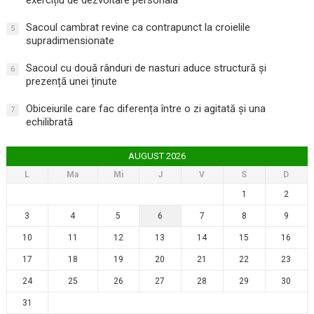
Sacoul cambrat revine ca contrapunct la croielile
5
supradimensionate
Sacoul cu două rânduri de nasturi aduce structură și
6
prezență unei ținute
Obiceiurile care fac diferența între o zi agitată și una
7
echilibrată
AUGUST 2026
L
Ma
Mi
J
V
S
D
1
2
3
4
5
6
7
8
9
10
11
12
13
14
15
16
17
18
19
20
21
22
23
24
25
26
27
28
29
30
31