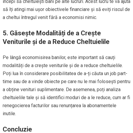
începi să cheltuiești bani pe alte lucruri. Acest lucru te va ajuta
să îți atingi mai ușor obiectivele financiare și să eviți riscul de
a cheltui întregul venit fără a economisi nimic.
5. Găsește Modalități de a Crește
Veniturile și de a Reduce Cheltuielile
Pe lângă economisirea banilor, este important să cauți
modalități de a crește veniturile și de a reduce cheltuielile.
Poți lua în considerare posibilitatea de a-ți căuta un job part-
time sau de a vinde obiecte pe care nu le mai folosești pentru
a obține venituri suplimentare. De asemenea, poți analiza
cheltuielile tale și să identifici moduri de a le reduce, cum ar fi
renegocierea facturilor sau renunțarea la abonamentele
inutile.
Concluzie