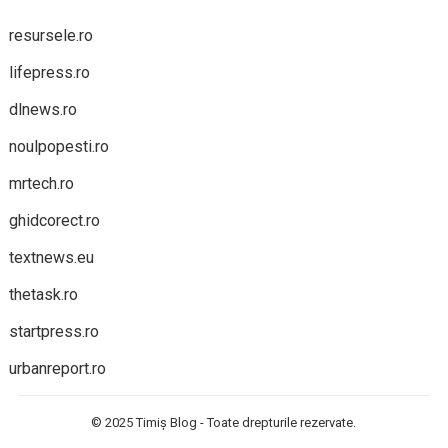
resursele.ro
lifepress.ro
dlnews.ro
noulpopesti.ro
mrtech.ro
ghidcorect.ro
textnews.eu
thetask.ro
startpress.ro
urbanreport.ro
© 2025
Timiș Blog
- Toate drepturile rezervate.