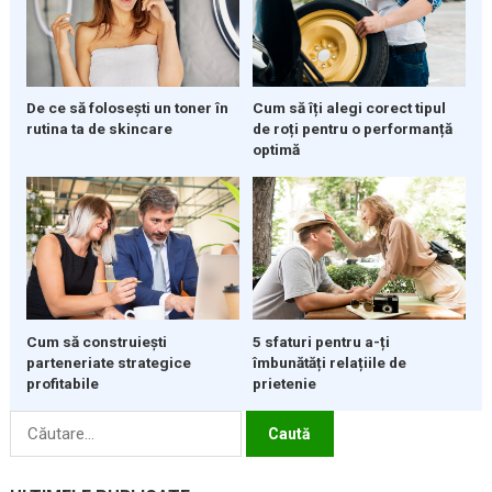
De ce să folosești un toner în
Cum să îți alegi corect tipul
rutina ta de skincare
de roți pentru o performanță
optimă
5 sfaturi pentru a-ți
Cum să construiești
îmbunătăți relațiile de
parteneriate strategice
prietenie
profitabile
Caută
după: