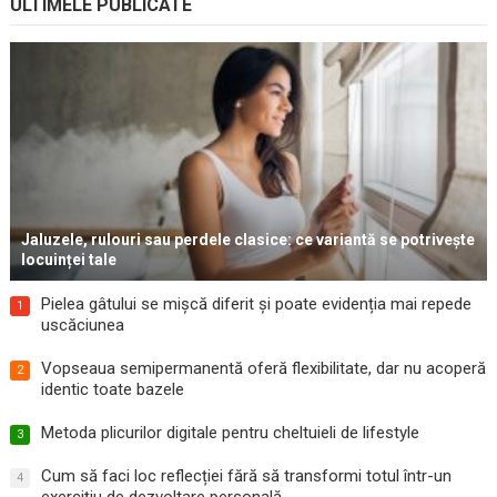
ULTIMELE PUBLICATE
Jaluzele, rulouri sau perdele clasice: ce variantă se potrivește
locuinței tale
Pielea gâtului se mișcă diferit și poate evidenția mai repede
1
uscăciunea
Vopseaua semipermanentă oferă flexibilitate, dar nu acoperă
2
identic toate bazele
Metoda plicurilor digitale pentru cheltuieli de lifestyle
3
Cum să faci loc reflecției fără să transformi totul într-un
4
exercițiu de dezvoltare personală