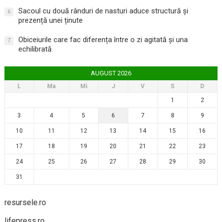
Sacoul cu două rânduri de nasturi aduce structură și
6
prezență unei ținute
Obiceiurile care fac diferența între o zi agitată și una
7
echilibrată
AUGUST 2026
L
Ma
Mi
J
V
S
D
1
2
3
4
5
6
7
8
9
10
11
12
13
14
15
16
17
18
19
20
21
22
23
24
25
26
27
28
29
30
31
resursele.ro
lifepress.ro