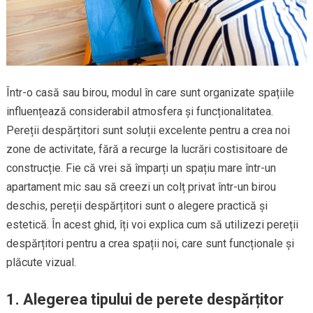
Într-o casă sau birou, modul în care sunt organizate spațiile
influențează considerabil atmosfera și funcționalitatea.
Pereții despărțitori sunt soluții excelente pentru a crea noi
zone de activitate, fără a recurge la lucrări costisitoare de
construcție. Fie că vrei să împarți un spațiu mare într-un
apartament mic sau să creezi un colț privat într-un birou
deschis, pereții despărțitori sunt o alegere practică și
estetică. În acest ghid, îți voi explica cum să utilizezi pereții
despărțitori pentru a crea spații noi, care sunt funcționale și
plăcute vizual.
1. Alegerea tipului de perete despărțitor