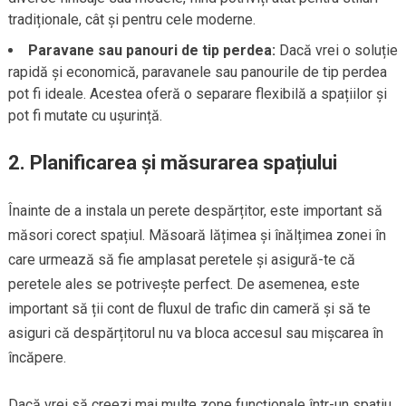
tradiționale, cât și pentru cele moderne.
Paravane sau panouri de tip perdea:
Dacă vrei o soluție
rapidă și economică, paravanele sau panourile de tip perdea
pot fi ideale. Acestea oferă o separare flexibilă a spațiilor și
pot fi mutate cu ușurință.
2. Planificarea și măsurarea spațiului
Înainte de a instala un perete despărțitor, este important să
măsori corect spațiul. Măsoară lățimea și înălțimea zonei în
care urmează să fie amplasat peretele și asigură-te că
peretele ales se potrivește perfect. De asemenea, este
important să ții cont de fluxul de trafic din cameră și să te
asiguri că despărțitorul nu va bloca accesul sau mișcarea în
încăpere.
Dacă vrei să creezi mai multe zone funcționale într-un spațiu