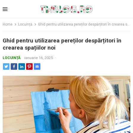
Skip
to
content
Home
Locuință
Ghid pentru utilizarea pereților despărțitori în crearea spațiilor noi
Ghid pentru utilizarea pereților despărțitori în
crearea spațiilor noi
ianuarie 16, 2025
·
LOCUINȚĂ