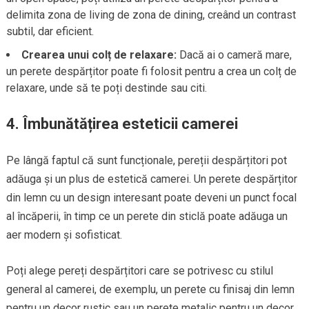
delimita zona de living de zona de dining, creând un contrast
subtil, dar eficient.
Crearea unui colț de relaxare:
Dacă ai o cameră mare,
un perete despărțitor poate fi folosit pentru a crea un colț de
relaxare, unde să te poți destinde sau citi.
4. Îmbunătățirea esteticii camerei
Pe lângă faptul că sunt funcționale, pereții despărțitori pot
adăuga și un plus de estetică camerei. Un perete despărțitor
din lemn cu un design interesant poate deveni un punct focal
al încăperii, în timp ce un perete din sticlă poate adăuga un
aer modern și sofisticat.
Poți alege pereți despărțitori care se potrivesc cu stilul
general al camerei, de exemplu, un perete cu finisaj din lemn
pentru un decor rustic sau un perete metalic pentru un decor