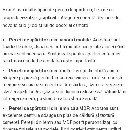
Există mai multe tipuri de pereți despărțitori, fiecare cu
propriile avantaje și aplicații. Alegerea corectă depinde de
nevoile tale și de stilul de decor al camerei.
Pereți despărțitori din panouri mobile:
Acestea sunt
foarte flexibile, deoarece pot fi mutate sau pliate atunci când
nu mai sunt necesare. Sunt ideale pentru apartamente mici
sau birouri, unde flexibilitatea este importantă.
Pereți despărțitori din sticlă:
Pereții din sticlă sunt o
alegere populară pentru birouri sau camere unde se dorește
menținerea unui sentiment de deschidere, dar cu o separare
clară a spațiilor. Aceștia permit luminii naturale să pătrundă în
întreaga cameră, păstrând o atmosferă aerisită.
Pereți despărțitori din lemn sau MDF:
Acestea sunt
excelente pentru a adăuga un plus de căldură și textură
camerei. Pereții din lemn sau MDF pot fi personalizați cu
diverse finisaje sau modele, fiind potriviți atât pentru stiluri