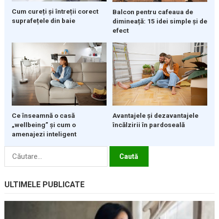
Cum cureți și întreții corect
Balcon pentru cafeaua de
suprafețele din baie
dimineață: 15 idei simple și de
efect
Ce înseamnă o casă
Avantajele și dezavantajele
„wellbeing” și cum o
încălzirii în pardoseală
amenajezi inteligent
Caută
după:
ULTIMELE PUBLICATE