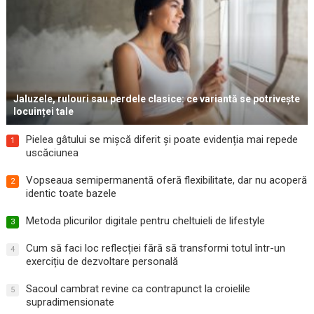
Jaluzele, rulouri sau perdele clasice: ce variantă se potrivește
locuinței tale
Pielea gâtului se mișcă diferit și poate evidenția mai repede
1
uscăciunea
Vopseaua semipermanentă oferă flexibilitate, dar nu acoperă
2
identic toate bazele
Metoda plicurilor digitale pentru cheltuieli de lifestyle
3
Cum să faci loc reflecției fără să transformi totul într-un
4
exercițiu de dezvoltare personală
Sacoul cambrat revine ca contrapunct la croielile
5
supradimensionate