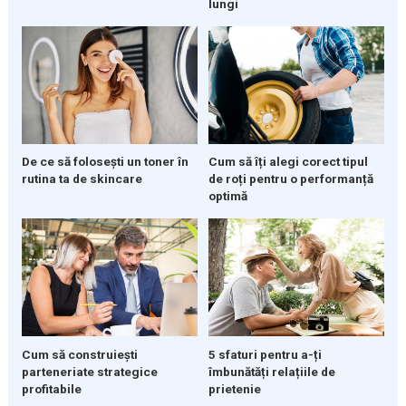
lungi
De ce să folosești un toner în
Cum să îți alegi corect tipul
rutina ta de skincare
de roți pentru o performanță
optimă
5 sfaturi pentru a-ți
Cum să construiești
îmbunătăți relațiile de
parteneriate strategice
prietenie
profitabile