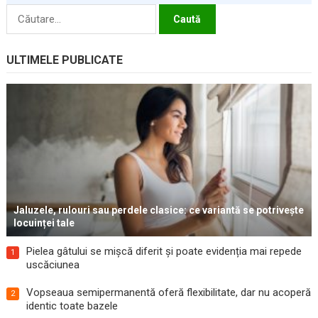
Caută
după:
ULTIMELE PUBLICATE
Jaluzele, rulouri sau perdele clasice: ce variantă se potrivește
locuinței tale
Pielea gâtului se mișcă diferit și poate evidenția mai repede
1
uscăciunea
Vopseaua semipermanentă oferă flexibilitate, dar nu acoperă
2
identic toate bazele