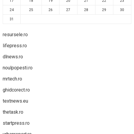
17
18
19
20
21
22
23
24
25
26
27
28
29
30
31
resursele.ro
lifepress.ro
dlnews.ro
noulpopesti.ro
mrtech.ro
ghidcorect.ro
textnews.eu
thetask.ro
startpress.ro