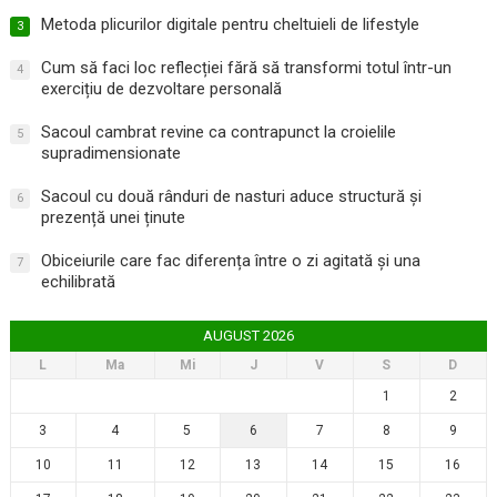
Metoda plicurilor digitale pentru cheltuieli de lifestyle
3
Cum să faci loc reflecției fără să transformi totul într-un
4
exercițiu de dezvoltare personală
Sacoul cambrat revine ca contrapunct la croielile
5
supradimensionate
Sacoul cu două rânduri de nasturi aduce structură și
6
prezență unei ținute
Obiceiurile care fac diferența între o zi agitată și una
7
echilibrată
AUGUST 2026
L
Ma
Mi
J
V
S
D
1
2
3
4
5
6
7
8
9
10
11
12
13
14
15
16