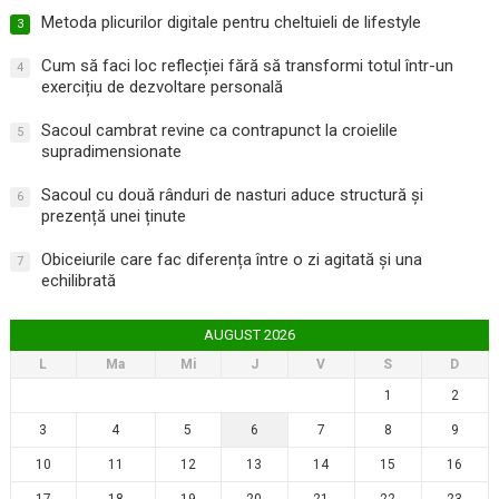
Metoda plicurilor digitale pentru cheltuieli de lifestyle
3
Cum să faci loc reflecției fără să transformi totul într-un
4
exercițiu de dezvoltare personală
Sacoul cambrat revine ca contrapunct la croielile
5
supradimensionate
Sacoul cu două rânduri de nasturi aduce structură și
6
prezență unei ținute
Obiceiurile care fac diferența între o zi agitată și una
7
echilibrată
AUGUST 2026
L
Ma
Mi
J
V
S
D
1
2
3
4
5
6
7
8
9
10
11
12
13
14
15
16