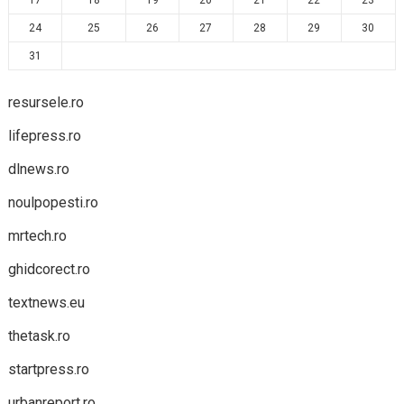
17
18
19
20
21
22
23
24
25
26
27
28
29
30
31
resursele.ro
lifepress.ro
dlnews.ro
noulpopesti.ro
mrtech.ro
ghidcorect.ro
textnews.eu
thetask.ro
startpress.ro
urbanreport.ro