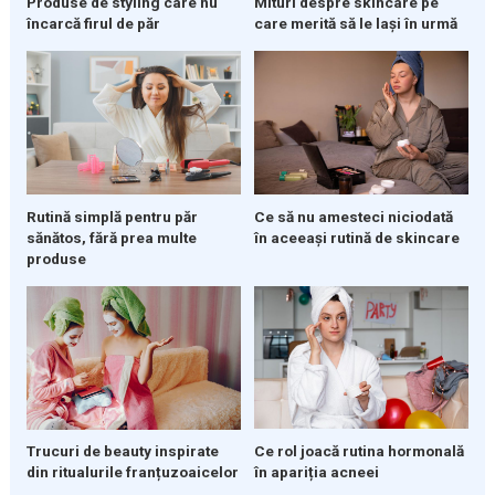
Produse de styling care nu
Mituri despre skincare pe
încarcă firul de păr
care merită să le lași în urmă
Rutină simplă pentru păr
Ce să nu amesteci niciodată
sănătos, fără prea multe
în aceeași rutină de skincare
produse
Ce rol joacă rutina hormonală
Trucuri de beauty inspirate
în apariția acneei
din ritualurile franțuzoaicelor