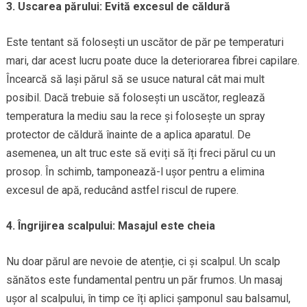
3. Uscarea părului: Evită excesul de căldură
Este tentant să folosești un uscător de păr pe temperaturi
mari, dar acest lucru poate duce la deteriorarea fibrei capilare.
Încearcă să lași părul să se usuce natural cât mai mult
posibil. Dacă trebuie să folosești un uscător, reglează
temperatura la mediu sau la rece și folosește un spray
protector de căldură înainte de a aplica aparatul. De
asemenea, un alt truc este să eviți să îți freci părul cu un
prosop. În schimb, tamponează-l ușor pentru a elimina
excesul de apă, reducând astfel riscul de rupere.
4. Îngrijirea scalpului: Masajul este cheia
Nu doar părul are nevoie de atenție, ci și scalpul. Un scalp
sănătos este fundamental pentru un păr frumos. Un masaj
ușor al scalpului, în timp ce îți aplici șamponul sau balsamul,