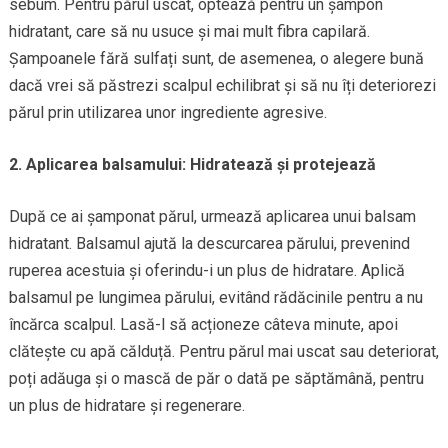
sebum. Pentru părul uscat, optează pentru un șampon
hidratant, care să nu usuce și mai mult fibra capilară.
Șampoanele fără sulfați sunt, de asemenea, o alegere bună
dacă vrei să păstrezi scalpul echilibrat și să nu îți deteriorezi
părul prin utilizarea unor ingrediente agresive.
2. Aplicarea balsamului: Hidratează și protejează
După ce ai șamponat părul, urmează aplicarea unui balsam
hidratant. Balsamul ajută la descurcarea părului, prevenind
ruperea acestuia și oferindu-i un plus de hidratare. Aplică
balsamul pe lungimea părului, evitând rădăcinile pentru a nu
încărca scalpul. Lasă-l să acționeze câteva minute, apoi
clătește cu apă călduță. Pentru părul mai uscat sau deteriorat,
poți adăuga și o mască de păr o dată pe săptămână, pentru
un plus de hidratare și regenerare.