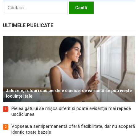
Caută
după:
ULTIMELE PUBLICATE
Jaluzele, rulouri sau perdele clasice: ce variantă se potrivește
locuinței tale
Pielea gâtului se mișcă diferit și poate evidenția mai repede
1
uscăciunea
Vopseaua semipermanentă oferă flexibilitate, dar nu acoperă
2
identic toate bazele