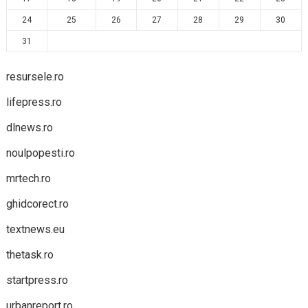
24
25
26
27
28
29
30
31
resursele.ro
lifepress.ro
dlnews.ro
noulpopesti.ro
mrtech.ro
ghidcorect.ro
textnews.eu
thetask.ro
startpress.ro
urbanreport.ro