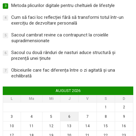
Metoda plicurilor digitale pentru cheltuieli de lifestyle
3
Cum să faci loc reflecției fără să transformi totul într-un
4
exercițiu de dezvoltare personală
Sacoul cambrat revine ca contrapunct la croielile
5
supradimensionate
Sacoul cu două rânduri de nasturi aduce structură și
6
prezență unei ținute
Obiceiurile care fac diferența între o zi agitată și una
7
echilibrată
AUGUST 2026
L
Ma
Mi
J
V
S
D
1
2
3
4
5
6
7
8
9
10
11
12
13
14
15
16
17
18
19
20
21
22
23