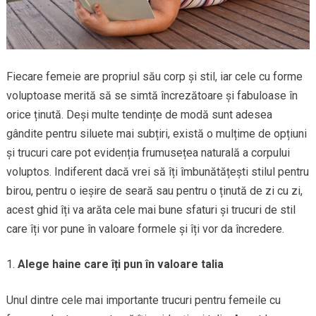
Fiecare femeie are propriul său corp și stil, iar cele cu forme
voluptoase merită să se simtă încrezătoare și fabuloase în
orice ținută. Deși multe tendințe de modă sunt adesea
gândite pentru siluete mai subțiri, există o mulțime de opțiuni
și trucuri care pot evidenția frumusețea naturală a corpului
voluptos. Indiferent dacă vrei să îți îmbunătățești stilul pentru
birou, pentru o ieșire de seară sau pentru o ținută de zi cu zi,
acest ghid îți va arăta cele mai bune sfaturi și trucuri de stil
care îți vor pune în valoare formele și îți vor da încredere.
Alege haine care îți pun în valoare talia
Unul dintre cele mai importante trucuri pentru femeile cu