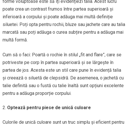
forme voluptoase este să îți evidențiezi talia. Acest lucru
poate crea un contrast frumos între partea superioară și
inferioară a corpului și poate adăuga mai multă definiție
siluetei. Poți opta pentru rochii, bluze sau jachete care au talia
marcată sau poți adăuga o curea subțire pentru a adăuga mai
multă formă.
Cum să o faci: Poartă o rochie în stilul „fit and flare”, care se
potriveste pe corp în partea superioară și se lărgește în
partea de jos. Acesta este un stil care pune în evidență talia
și creează o siluetă de clepsidră. De asemenea, o jachetă cu
talie definită sau o fustă cu talie înaltă sunt opțiuni excelente
pentru a adăuga proporție corpului.
Optează pentru piese de unică culoare
Culorile de unică culoare sunt un truc simplu și eficient pentru