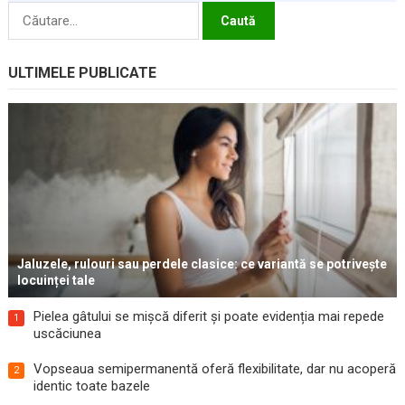
Caută
după:
ULTIMELE PUBLICATE
Jaluzele, rulouri sau perdele clasice: ce variantă se potrivește
locuinței tale
Pielea gâtului se mișcă diferit și poate evidenția mai repede
1
uscăciunea
Vopseaua semipermanentă oferă flexibilitate, dar nu acoperă
2
identic toate bazele