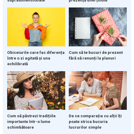
supradimensionate
prezență unei ținute
Obiceiurile care fac diferența
Cum să te bucuri de prezent
între o zi agitată și una
fără să renunți la planuri
echilibrată
Cum să păstrezi tradițiile
De ce comparația cu alții îți
importante într-o lume
poate strica bucuria
schimbătoare
lucrurilor simple