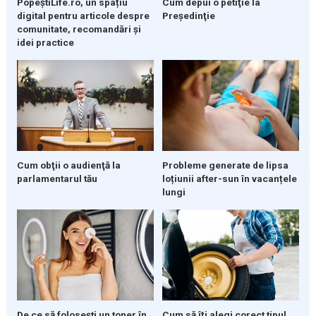
PopeștiLife.ro, un spațiu
Cum depui o petiţie la
digital pentru articole despre
Preşedinţie
comunitate, recomandări și
idei practice
Cum obţii o audienţă la
Probleme generate de lipsa
parlamentarul tău
loțiunii after-sun în vacanțele
lungi
De ce să folosești un toner în
Cum să îți alegi corect tipul