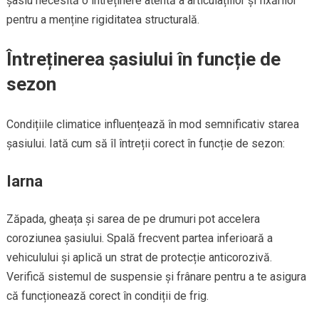
șasiu necesită o întreținere atentă a articulațiilor și fixărilor
pentru a menține rigiditatea structurală.
Întreținerea șasiului în funcție de
sezon
Condițiile climatice influențează în mod semnificativ starea
șasiului. Iată cum să îl întreții corect în funcție de sezon:
Iarna
Zăpada, gheața și sarea de pe drumuri pot accelera
coroziunea șasiului. Spală frecvent partea inferioară a
vehiculului și aplică un strat de protecție anticorozivă.
Verifică sistemul de suspensie și frânare pentru a te asigura
că funcționează corect în condiții de frig.