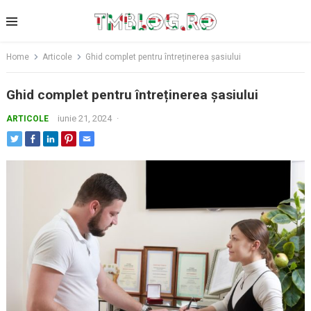
Skip
to
content
Home
Articole
Ghid complet pentru întreținerea șasiului
Ghid complet pentru întreținerea șasiului
iunie 21, 2024
·
ARTICOLE