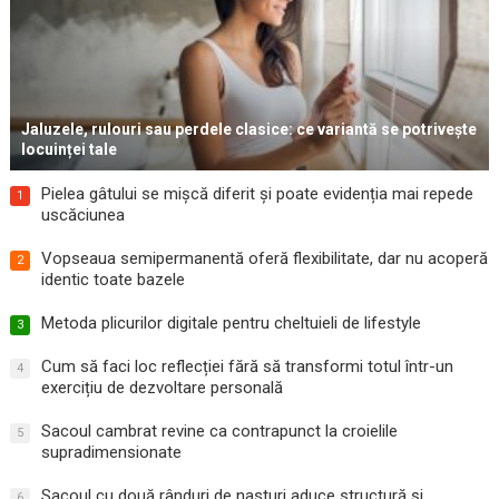
Jaluzele, rulouri sau perdele clasice: ce variantă se potrivește
locuinței tale
Pielea gâtului se mișcă diferit și poate evidenția mai repede
1
uscăciunea
Vopseaua semipermanentă oferă flexibilitate, dar nu acoperă
2
identic toate bazele
Metoda plicurilor digitale pentru cheltuieli de lifestyle
3
Cum să faci loc reflecției fără să transformi totul într-un
4
exercițiu de dezvoltare personală
Sacoul cambrat revine ca contrapunct la croielile
5
supradimensionate
Sacoul cu două rânduri de nasturi aduce structură și
6