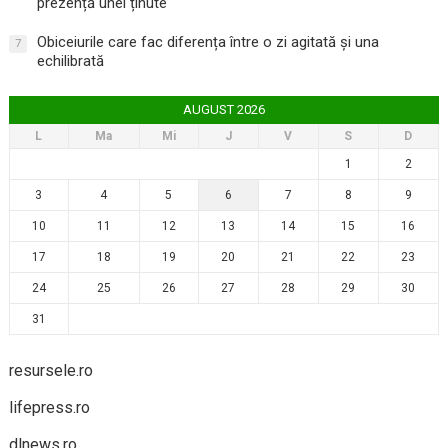
prezență unei ținute
Obiceiurile care fac diferența între o zi agitată și una
7
echilibrată
AUGUST 2026
L
Ma
Mi
J
V
S
D
1
2
3
4
5
6
7
8
9
10
11
12
13
14
15
16
17
18
19
20
21
22
23
24
25
26
27
28
29
30
31
resursele.ro
lifepress.ro
dlnews.ro