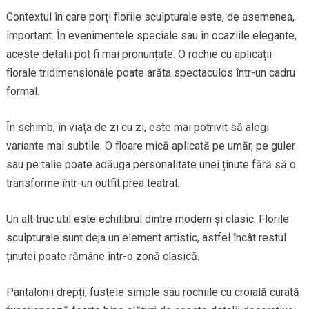
Contextul în care porți florile sculpturale este, de asemenea,
important. În evenimentele speciale sau în ocaziile elegante,
aceste detalii pot fi mai pronunțate. O rochie cu aplicații
florale tridimensionale poate arăta spectaculos într-un cadru
formal.
În schimb, în viața de zi cu zi, este mai potrivit să alegi
variante mai subtile. O floare mică aplicată pe umăr, pe guler
sau pe talie poate adăuga personalitate unei ținute fără să o
transforme într-un outfit prea teatral.
Un alt truc util este echilibrul dintre modern și clasic. Florile
sculpturale sunt deja un element artistic, astfel încât restul
ținutei poate rămâne într-o zonă clasică.
Pantalonii drepți, fustele simple sau rochiile cu croială curată