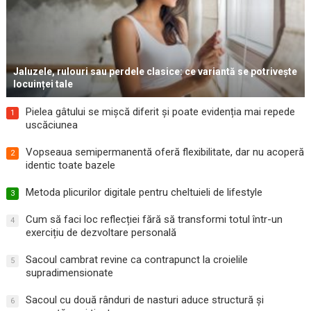
Jaluzele, rulouri sau perdele clasice: ce variantă se potrivește
locuinței tale
Pielea gâtului se mișcă diferit și poate evidenția mai repede
1
uscăciunea
Vopseaua semipermanentă oferă flexibilitate, dar nu acoperă
2
identic toate bazele
Metoda plicurilor digitale pentru cheltuieli de lifestyle
3
Cum să faci loc reflecției fără să transformi totul într-un
4
exercițiu de dezvoltare personală
Sacoul cambrat revine ca contrapunct la croielile
5
supradimensionate
Sacoul cu două rânduri de nasturi aduce structură și
6