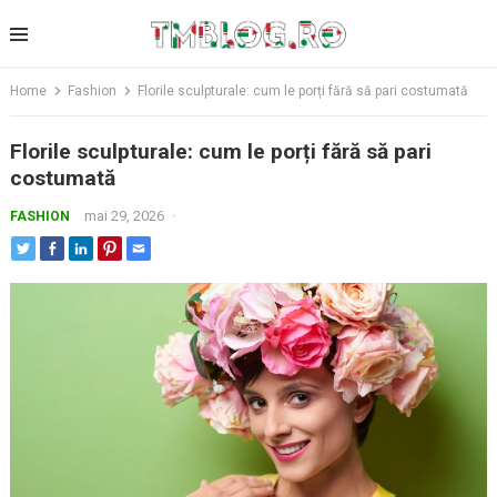
Skip
to
content
Home
Fashion
Florile sculpturale: cum le porți fără să pari costumată
Florile sculpturale: cum le porți fără să pari
costumată
mai 29, 2026
·
FASHION