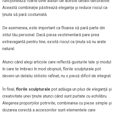
funcționează foarte bine alături de aceste detalii decorative.
Această combinație păstrează eleganța și reduce riscul ca
ținuta să pară costumată.
De asemenea, este important ca floarea să pară parte din
stilul tău personal. Dacă piesa vestimentară pare prea
extravagantă pentru tine, există riscul ca ținuta să nu arate
natural.
Atunci când alegi articole care reflectă gusturile tale și modul
în care te îmbraci în mod obișnuit, florile sculpturale pot
deveni un detaliu stilistic rafinat, nu o piesă dificil de integrat.
În final,
florile sculpturale
pot adăuga un plus de eleganță și
creativitate unei ținute atunci când sunt purtate cu echilibru.
Alegerea proporțiilor potrivite, combinarea cu piese simple și
dozarea corectă a accesoriilor sunt elementele care