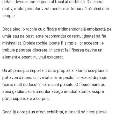
detalii devin automat punctul focal al outfitului. Din acest
motiv, restul pieselor vestimentare ar trebui să rămână mai
simple.
Dacă alegi o rochie cu o floare tridimensională amplasată pe
umăr sau pe bust, este recomandat ca restul ținutei să fie
minimalist. Croiala rochiei poate fi simplă, iar accesoriile
trebuie păstrate discrete. În acest fel, floarea devine un
element elegant, nu unul exagerat.
Un alt principiu important este proporția. Florile sculpturale
pot avea dimensiuni variate, iar impactul lor vizual depinde
foarte mult de locul în care sunt plasate. O floare mare pe
zona gâtului sau a umerilor atrage imediat atenția asupra
părții superioare a corpului.
Dacă îți dorești un efect echilibrat, este util să alegi piese