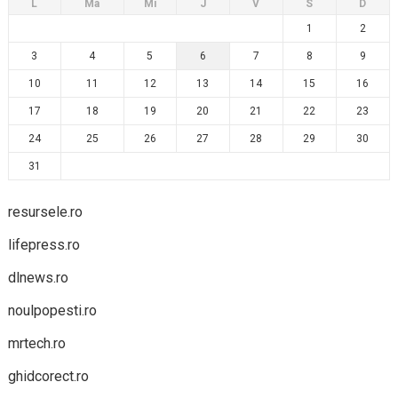
L
Ma
Mi
J
V
S
D
1
2
3
4
5
6
7
8
9
10
11
12
13
14
15
16
17
18
19
20
21
22
23
24
25
26
27
28
29
30
31
resursele.ro
lifepress.ro
dlnews.ro
noulpopesti.ro
mrtech.ro
ghidcorect.ro