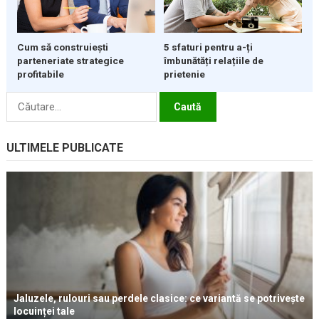
5 sfaturi pentru a-ți
Cum să construiești
îmbunătăți relațiile de
parteneriate strategice
prietenie
profitabile
Caută
după:
ULTIMELE PUBLICATE
Jaluzele, rulouri sau perdele clasice: ce variantă se potrivește
locuinței tale