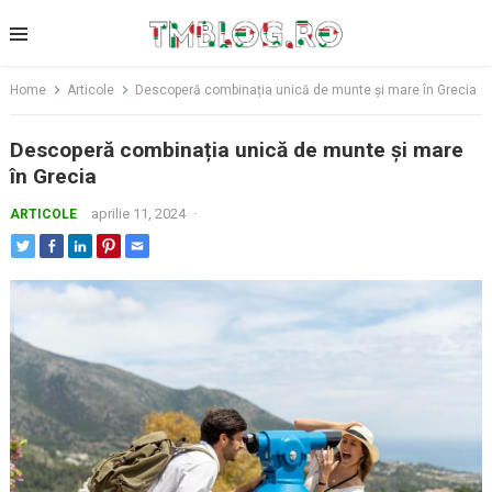
Skip
to
content
Home
Articole
Descoperă combinația unică de munte și mare în Grecia
Descoperă combinația unică de munte și mare
în Grecia
aprilie 11, 2024
·
ARTICOLE