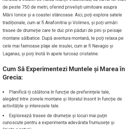
de peste 750 de metri, oferind priveliști uimitoare asupra
Mării Ionice și a coastei stâncoase. Aici, poți explora satele
tradiționale, cum ar fi Anafonitria și Volimes, și poți urmări
trasee de drumeție care te duc prin păduri de pini și peisaje
montane sălbatice. După aventura montană, te poți relaxa pe
cele mai faimoase plaje ale insulei, cum ar fi Navagio și
Laganas, și poți înotă în apele turcoaz cristaline.
Cum Să Experimentezi Muntele și Marea în
Grecia:
Planifică-ți călătoria în funcție de preferințele tale,
alegând între zonele montane și litoralul însorit în funcție de
activitățile și interesele tale.
Explorează trasee de drumeție și locuri mai puțin
cunoscute pentru a experimenta adevărata frumusețe și