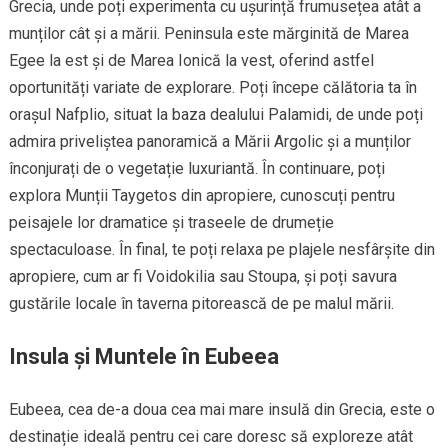
Grecia, unde poți experimenta cu ușurință frumusețea atât a
munților cât și a mării. Peninsula este mărginită de Marea
Egee la est și de Marea Ionică la vest, oferind astfel
oportunități variate de explorare. Poți începe călătoria ta în
orașul Nafplio, situat la baza dealului Palamidi, de unde poți
admira priveliștea panoramică a Mării Argolic și a munților
înconjurați de o vegetație luxuriantă. În continuare, poți
explora Munții Taygetos din apropiere, cunoscuți pentru
peisajele lor dramatice și traseele de drumeție
spectaculoase. În final, te poți relaxa pe plajele nesfârșite din
apropiere, cum ar fi Voidokilia sau Stoupa, și poți savura
gustările locale în taverna pitorească de pe malul mării.
Insula și Muntele în Eubeea
Eubeea, cea de-a doua cea mai mare insulă din Grecia, este o
destinație ideală pentru cei care doresc să exploreze atât