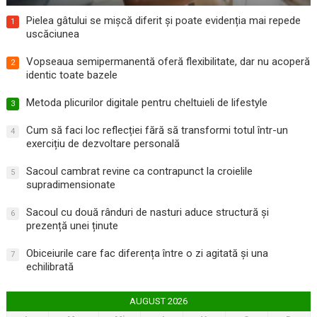
Pielea gâtului se mișcă diferit și poate evidenția mai repede
1
uscăciunea
Vopseaua semipermanentă oferă flexibilitate, dar nu acoperă
2
identic toate bazele
Metoda plicurilor digitale pentru cheltuieli de lifestyle
3
Cum să faci loc reflecției fără să transformi totul într-un
4
exercițiu de dezvoltare personală
Sacoul cambrat revine ca contrapunct la croielile
5
supradimensionate
Sacoul cu două rânduri de nasturi aduce structură și
6
prezență unei ținute
Obiceiurile care fac diferența între o zi agitată și una
7
echilibrată
AUGUST 2026