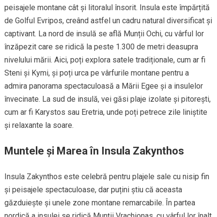
peisajele montane cât și litoralul însorit. Insula este împărțită
de Golful Evripos, creând astfel un cadru natural diversificat și
captivant. La nord de insulă se află Munții Ochi, cu vârful lor
înzăpezit care se ridică la peste 1.300 de metri deasupra
nivelului mării. Aici, poți explora satele tradiționale, cum ar fi
Steni și Kymi, și poți urca pe vârfurile montane pentru a
admira panorama spectaculoasă a Mării Egee și a insulelor
învecinate. La sud de insulă, vei găsi plaje izolate și pitorești,
cum ar fi Karystos sau Eretria, unde poți petrece zile liniștite
și relaxante la soare.
Muntele și Marea în Insula Zakynthos
Insula Zakynthos este celebră pentru plajele sale cu nisip fin
și peisajele spectaculoase, dar puțini știu că aceasta
găzduiește și unele zone montane remarcabile. În partea
nordică a insulei se ridică Munții Vrachionas, cu vârful lor înalt