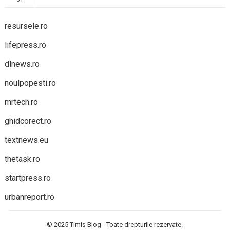
resursele.ro
lifepress.ro
dlnews.ro
noulpopesti.ro
mrtech.ro
ghidcorect.ro
textnews.eu
thetask.ro
startpress.ro
urbanreport.ro
© 2025
Timiș Blog
- Toate drepturile rezervate.