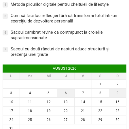
Metoda plicurilor digitale pentru cheltuieli de lifestyle
4
Cum să faci loc reflecției fără să transformi totul într-un
5
exercițiu de dezvoltare personală
Sacoul cambrat revine ca contrapunct la croielile
6
supradimensionate
Sacoul cu două rânduri de nasturi aduce structură și
7
prezență unei ținute
AUGUST 2026
L
Ma
Mi
J
V
S
D
1
2
3
4
5
6
7
8
9
10
11
12
13
14
15
16
17
18
19
20
21
22
23
24
25
26
27
28
29
30
31