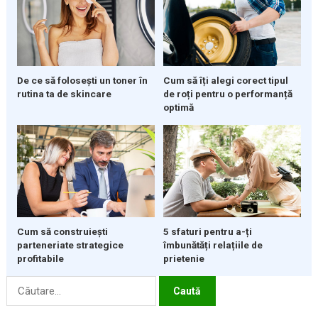
De ce să folosești un toner în
Cum să îți alegi corect tipul
rutina ta de skincare
de roți pentru o performanță
optimă
5 sfaturi pentru a-ți
Cum să construiești
îmbunătăți relațiile de
parteneriate strategice
prietenie
profitabile
Caută
după: