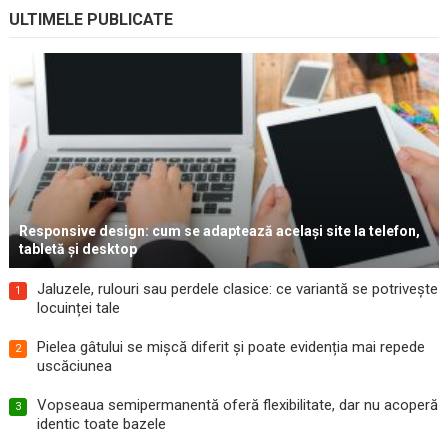
ULTIMELE PUBLICATE
Responsive design: cum se adaptează același site la telefon,
tabletă și desktop
Jaluzele, rulouri sau perdele clasice: ce variantă se potrivește
1
locuinței tale
Pielea gâtului se mișcă diferit și poate evidenția mai repede
2
uscăciunea
Vopseaua semipermanentă oferă flexibilitate, dar nu acoperă
3
identic toate bazele