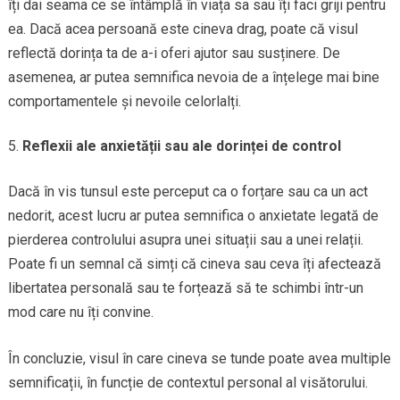
îți dai seama ce se întâmplă în viața sa sau îți faci griji pentru
ea. Dacă acea persoană este cineva drag, poate că visul
reflectă dorința ta de a-i oferi ajutor sau susținere. De
asemenea, ar putea semnifica nevoia de a înțelege mai bine
comportamentele și nevoile celorlalți.
Reflexii ale anxietății sau ale dorinței de control
Dacă în vis tunsul este perceput ca o forțare sau ca un act
nedorit, acest lucru ar putea semnifica o anxietate legată de
pierderea controlului asupra unei situații sau a unei relații.
Poate fi un semnal că simți că cineva sau ceva îți afectează
libertatea personală sau te forțează să te schimbi într-un
mod care nu îți convine.
În concluzie, visul în care cineva se tunde poate avea multiple
semnificații, în funcție de contextul personal al visătorului.