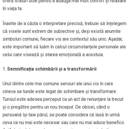
oferă sfaturi utile pentru a adăuga mai mult confort și relaxare
în viața ta.
Înainte de a căuta o interpretare precisă, trebuie să înțelegem
că visele sunt extrem de subiective și, deși există anumite
simboluri comune, fiecare vis are contextul său unic. Așadar,
este important să luăm în calcul circumstanțele personale ale
celui care visează și starea emoțională a acestuia.
Semnificația schimbării și a transformării
Unul dintre cele mai comune sensuri ale unui vis în care
cineva se tunde este legat de schimbare și transformare.
Tunsul este adesea perceput ca un act de renunțare la trecut
și o pregătire pentru un nou început. De obicei, când o
persoană își taie părul, se poate considera că lasă în urmă
ceva ce nu mai este necesar sau care nu mai aduce beneficii.