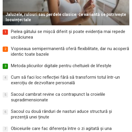
Jaluzele, rulouri sau perdele clasice: ce variantă se potrivește
locuinței tale
Pielea gâtului se mișcă diferit și poate evidenția mai repede
1
uscăciunea
Vopseaua semipermanentă oferă flexibilitate, dar nu acoperă
2
identic toate bazele
Metoda plicurilor digitale pentru cheltuieli de lifestyle
3
Cum să faci loc reflecției fără să transformi totul într-un
4
exercițiu de dezvoltare personală
Sacoul cambrat revine ca contrapunct la croielile
5
supradimensionate
Sacoul cu două rânduri de nasturi aduce structură și
6
prezență unei ținute
Obiceiurile care fac diferența între o zi agitată și una
7