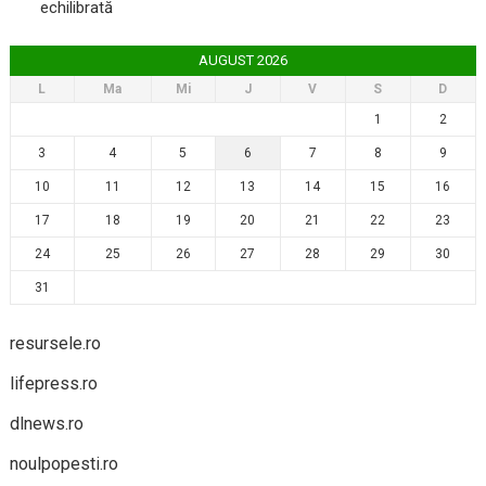
echilibrată
AUGUST 2026
L
Ma
Mi
J
V
S
D
1
2
3
4
5
6
7
8
9
10
11
12
13
14
15
16
17
18
19
20
21
22
23
24
25
26
27
28
29
30
31
resursele.ro
lifepress.ro
dlnews.ro
noulpopesti.ro