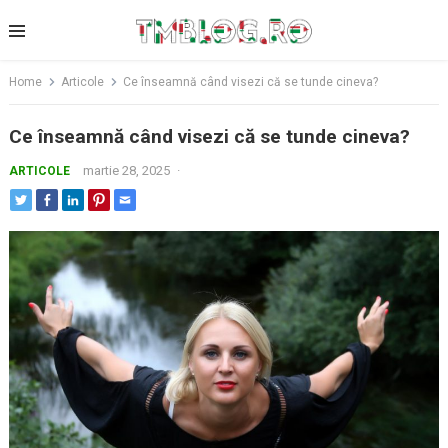
Skip
to
content
Home
Articole
Ce înseamnă când visezi că se tunde cineva?
Ce înseamnă când visezi că se tunde cineva?
martie 28, 2025
·
ARTICOLE