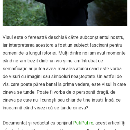
Visul este o fereastră deschisă către subconștientul nostru,
iar interpretarea acestora a fost un subiect fascinant pentru
oameni de-a lungul istoriei. Mulți dintre noi am avut momente
când ne-am trezit dintr-un vis și ne-am întrebat ce
semnificație ar putea avea, mai ales atunci când este vorba
de visuri cu imagini sau simboluri neașteptate. Un astfel de
vis, care poate părea banal la prima vedere, este visul în care
cineva se tunde. Poate fi vorba de o persoană dragă, de
cineva pe care nu-l cunoști sau chiar de tine însuți. Însă, ce
înseamnă când visezi că se tunde cineva?
Documentat și redactat cu sprijinul
PufiPuf.ro
, acest articol îți