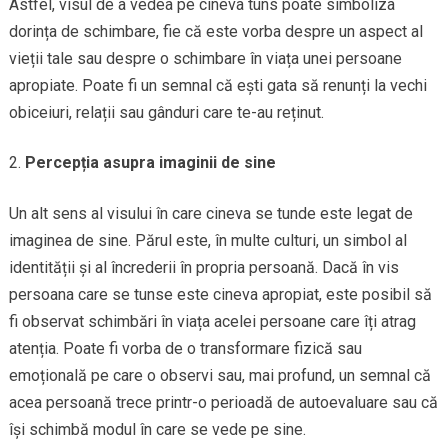
Astfel, visul de a vedea pe cineva tuns poate simboliza
dorința de schimbare, fie că este vorba despre un aspect al
vieții tale sau despre o schimbare în viața unei persoane
apropiate. Poate fi un semnal că ești gata să renunți la vechi
obiceiuri, relații sau gânduri care te-au reținut.
Percepția asupra imaginii de sine
Un alt sens al visului în care cineva se tunde este legat de
imaginea de sine. Părul este, în multe culturi, un simbol al
identității și al încrederii în propria persoană. Dacă în vis
persoana care se tunse este cineva apropiat, este posibil să
fi observat schimbări în viața acelei persoane care îți atrag
atenția. Poate fi vorba de o transformare fizică sau
emoțională pe care o observi sau, mai profund, un semnal că
acea persoană trece printr-o perioadă de autoevaluare sau că
își schimbă modul în care se vede pe sine.