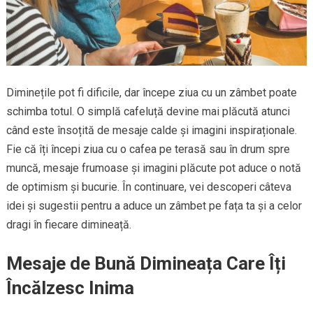
Diminețile pot fi dificile, dar începe ziua cu un zâmbet poate
schimba totul. O simplă cafeluță devine mai plăcută atunci
când este însoțită de mesaje calde și imagini inspiraționale.
Fie că îți începi ziua cu o cafea pe terasă sau în drum spre
muncă, mesaje frumoase și imagini plăcute pot aduce o notă
de optimism și bucurie. În continuare, vei descoperi câteva
idei și sugestii pentru a aduce un zâmbet pe fața ta și a celor
dragi în fiecare dimineață.
Mesaje de Bună Dimineața Care Îți
Încălzesc Inima