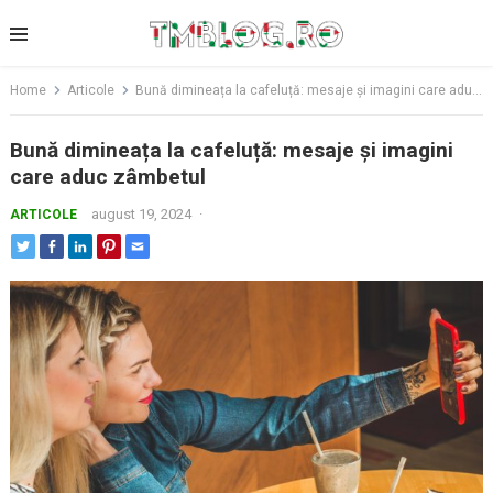
Skip
to
content
Home
Articole
Bună dimineața la cafeluță: mesaje și imagini care aduc zâmbetul
Bună dimineața la cafeluță: mesaje și imagini
care aduc zâmbetul
august 19, 2024
·
ARTICOLE