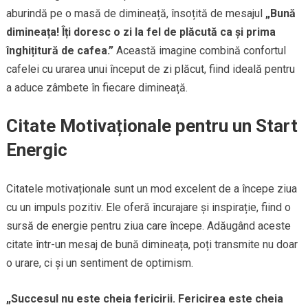
aburindă pe o masă de dimineață, însoțită de mesajul
„Bună
dimineața! Îți doresc o zi la fel de plăcută ca și prima
înghițitură de cafea.”
Această imagine combină confortul
cafelei cu urarea unui început de zi plăcut, fiind ideală pentru
a aduce zâmbete în fiecare dimineață.
Citate Motivaționale pentru un Start
Energic
Citatele motivaționale sunt un mod excelent de a începe ziua
cu un impuls pozitiv. Ele oferă încurajare și inspirație, fiind o
sursă de energie pentru ziua care începe. Adăugând aceste
citate într-un mesaj de bună dimineața, poți transmite nu doar
o urare, ci și un sentiment de optimism.
„Succesul nu este cheia fericirii. Fericirea este cheia