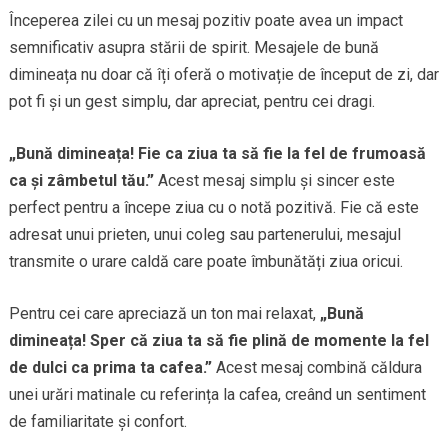
Începerea zilei cu un mesaj pozitiv poate avea un impact
semnificativ asupra stării de spirit. Mesajele de bună
dimineața nu doar că îți oferă o motivație de început de zi, dar
pot fi și un gest simplu, dar apreciat, pentru cei dragi.
„Bună dimineața! Fie ca ziua ta să fie la fel de frumoasă
ca și zâmbetul tău.”
Acest mesaj simplu și sincer este
perfect pentru a începe ziua cu o notă pozitivă. Fie că este
adresat unui prieten, unui coleg sau partenerului, mesajul
transmite o urare caldă care poate îmbunătăți ziua oricui.
Pentru cei care apreciază un ton mai relaxat,
„Bună
dimineața! Sper că ziua ta să fie plină de momente la fel
de dulci ca prima ta cafea.”
Acest mesaj combină căldura
unei urări matinale cu referința la cafea, creând un sentiment
de familiaritate și confort.