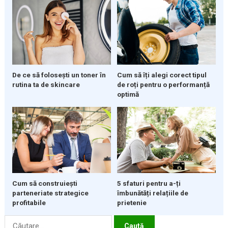
De ce să folosești un toner în
Cum să îți alegi corect tipul
rutina ta de skincare
de roți pentru o performanță
optimă
5 sfaturi pentru a-ți
Cum să construiești
îmbunătăți relațiile de
parteneriate strategice
prietenie
profitabile
Caută