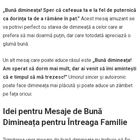
„Bună dimineața! Sper că cafeaua ta e la fel de puternică
ca dorința ta de a rămâne în pat.”
Acest mesaj amuzant se
va potrivi perfect cu starea de dimineață a celor care ar
prefera să mai doarmă puțin, dar care totodată apreciază o
glumă bună.
Un alt mesaj care poate aduce râsul este
„Bună dimineața!
Am sperat să dorm mai mult, dar ai venit să îmi amintești
că e timpul să mă trezesc!”
Umorul sincer și autoironic
poate face dimineața mai plăcută și poate aduce un zâmbet
pe fața oricui.
Idei pentru Mesaje de Bună
Dimineața pentru Întreaga Familie
Trimiterea unor mesaje de bună dimineața nu trebuie să fie