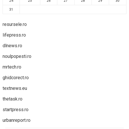
24
25
26
27
28
29
30
31
resursele.ro
lifepress.ro
dlnews.ro
noulpopesti.ro
mrtech.ro
ghidcorect.ro
textnews.eu
thetask.ro
startpress.ro
urbanreport.ro