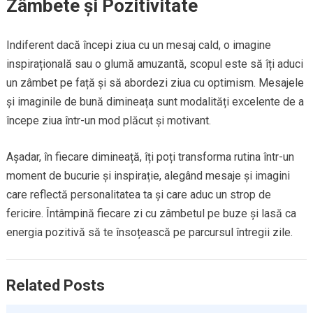
Zâmbete și Pozitivitate
Indiferent dacă începi ziua cu un mesaj cald, o imagine
inspirațională sau o glumă amuzantă, scopul este să îți aduci
un zâmbet pe față și să abordezi ziua cu optimism. Mesajele
și imaginile de bună dimineața sunt modalități excelente de a
începe ziua într-un mod plăcut și motivant.
Așadar, în fiecare dimineață, îți poți transforma rutina într-un
moment de bucurie și inspirație, alegând mesaje și imagini
care reflectă personalitatea ta și care aduc un strop de
fericire. Întâmpină fiecare zi cu zâmbetul pe buze și lasă ca
energia pozitivă să te însoțească pe parcursul întregii zile.
Related Posts