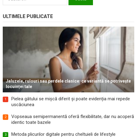
după:
ULTIMELE PUBLICATE
Jaluzele, rulouri sau perdele clasice: ce variantă se potrivește
locuinței tale
Pielea gâtului se mișcă diferit și poate evidenția mai repede
1
uscăciunea
Vopseaua semipermanentă oferă flexibilitate, dar nu acoperă
2
identic toate bazele
Metoda plicurilor digitale pentru cheltuieli de lifestyle
3