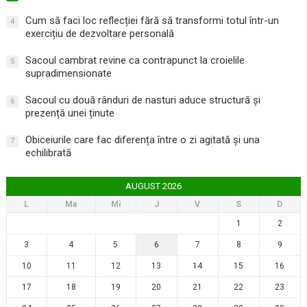
Cum să faci loc reflecției fără să transformi totul într-un
4
exercițiu de dezvoltare personală
Sacoul cambrat revine ca contrapunct la croielile
5
supradimensionate
Sacoul cu două rânduri de nasturi aduce structură și
6
prezență unei ținute
Obiceiurile care fac diferența între o zi agitată și una
7
echilibrată
AUGUST 2026
L
Ma
Mi
J
V
S
D
1
2
3
4
5
6
7
8
9
10
11
12
13
14
15
16
17
18
19
20
21
22
23