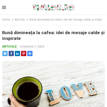
Skip
to
content
Home
Articole
Bună dimineața la cafea: idei de mesaje calde și inspirate
Bună dimineața la cafea: idei de mesaje calde și
inspirate
noiembrie 1, 2024
·
ARTICOLE