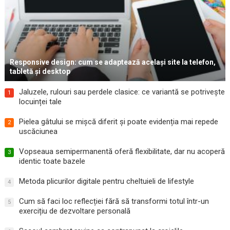
Responsive design: cum se adaptează același site la telefon,
tabletă și desktop
Jaluzele, rulouri sau perdele clasice: ce variantă se potrivește
1
locuinței tale
Pielea gâtului se mișcă diferit și poate evidenția mai repede
2
uscăciunea
Vopseaua semipermanentă oferă flexibilitate, dar nu acoperă
3
identic toate bazele
Metoda plicurilor digitale pentru cheltuieli de lifestyle
4
Cum să faci loc reflecției fără să transformi totul într-un
5
exercițiu de dezvoltare personală