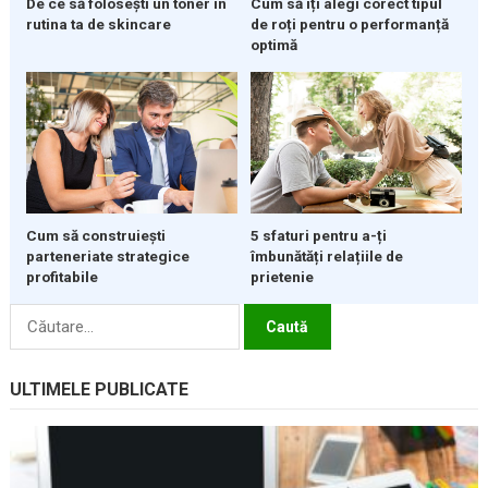
De ce să folosești un toner în
Cum să îți alegi corect tipul
rutina ta de skincare
de roți pentru o performanță
optimă
5 sfaturi pentru a-ți
Cum să construiești
îmbunătăți relațiile de
parteneriate strategice
prietenie
profitabile
Caută
după:
ULTIMELE PUBLICATE