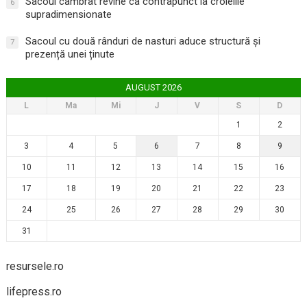
Sacoul cambrat revine ca contrapunct la croielile
6
supradimensionate
Sacoul cu două rânduri de nasturi aduce structură și
7
prezență unei ținute
AUGUST 2026
L
Ma
Mi
J
V
S
D
1
2
3
4
5
6
7
8
9
10
11
12
13
14
15
16
17
18
19
20
21
22
23
24
25
26
27
28
29
30
31
resursele.ro
lifepress.ro