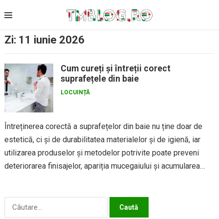
Skip
to
content
Zi:
11 iunie 2026
Cum cureți și întreții corect
suprafețele din baie
LOCUINȚĂ
Întreținerea corectă a suprafețelor din baie nu ține doar de
estetică, ci și de durabilitatea materialelor și de igienă, iar
utilizarea produselor și metodelor potrivite poate preveni
deteriorarea finisajelor, apariția mucegaiului și acumularea
depunerilor de...
Caută
după: