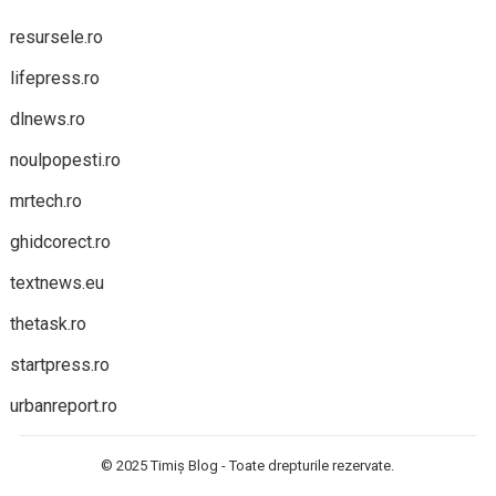
resursele.ro
lifepress.ro
dlnews.ro
noulpopesti.ro
mrtech.ro
ghidcorect.ro
textnews.eu
thetask.ro
startpress.ro
urbanreport.ro
© 2025
Timiș Blog
- Toate drepturile rezervate.