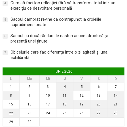
Cum să faci loc reflecției fără să transformi totul într-un
4
exercițiu de dezvoltare personală
Sacoul cambrat revine ca contrapunct la croielile
5
supradimensionate
Sacoul cu două rânduri de nasturi aduce structură și
6
prezență unei ținute
Obiceiurile care fac diferența între o zi agitată și una
7
echilibrată
IUNIE 2026
L
Ma
Mi
J
V
S
D
1
2
3
4
5
6
7
8
9
10
11
12
13
14
15
16
17
18
19
20
21
22
23
24
25
26
27
28
29
30