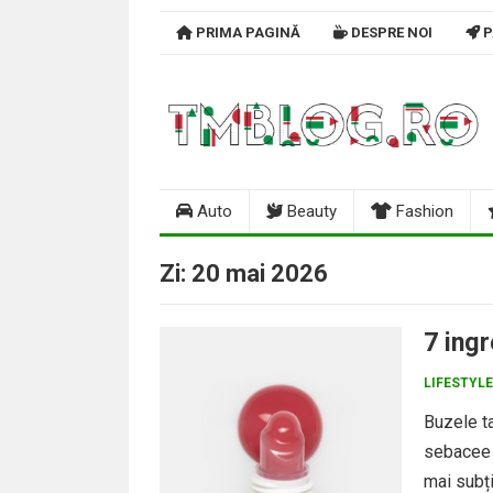
Skip
PRIMA PAGINĂ
DESPRE NOI
P
to
content
Auto
Beauty
Fashion
Zi:
20 mai 2026
7 ingr
LIFESTYLE
Buzele ta
sebacee c
mai subț