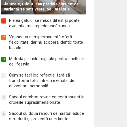
Jaluzele, rulouri sau perdele clasice: ce
variantă se potrivește locuinței tale
Pielea gâtului se mișcă diferit și poate
1
evidenția mai repede uscăciunea
Vopseaua semipermanentă oferă
2
flexibilitate, dar nu acoperă identic toate
bazele
Metoda plicurilor digitale pentru cheltuieli
3
de lifestyle
Cum să faci loc reflecției fără să
4
transformi totul într-un exercițiu de
dezvoltare personală
Sacoul cambrat revine ca contrapunct la
5
croielile supradimensionate
Sacoul cu două rânduri de nasturi aduce
6
structură și prezență unei ținute