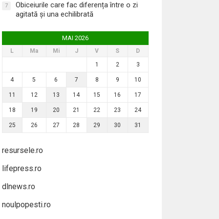
Obiceiurile care fac diferența între o zi
7
agitată și una echilibrată
MAI 2026
L
Ma
Mi
J
V
S
D
1
2
3
4
5
6
7
8
9
10
11
12
13
14
15
16
17
18
19
20
21
22
23
24
25
26
27
28
29
30
31
resursele.ro
lifepress.ro
dlnews.ro
noulpopesti.ro