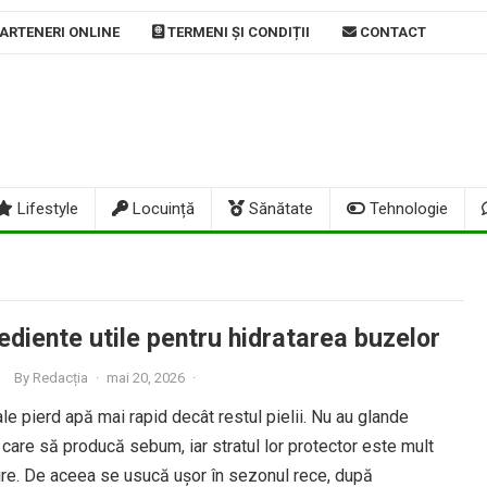
ARTENERI ONLINE
TERMENI ȘI CONDIȚII
CONTACT
Lifestyle
Locuință
Sănătate
Tehnologie
ediente utile pentru hidratarea buzelor
By
Redacția
·
mai 20, 2026
·
le pierd apă mai rapid decât restul pielii. Nu au glande
are să producă sebum, iar stratul lor protector este mult
ire. De aceea se usucă ușor în sezonul rece, după