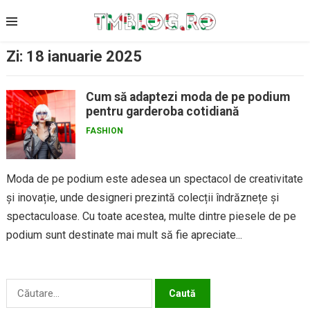
Skip
to
content
Zi:
18 ianuarie 2025
Cum să adaptezi moda de pe podium
pentru garderoba cotidiană
FASHION
Moda de pe podium este adesea un spectacol de creativitate
și inovație, unde designeri prezintă colecții îndrăznețe și
spectaculoase. Cu toate acestea, multe dintre piesele de pe
podium sunt destinate mai mult să fie apreciate...
Caută
după: