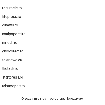
resursele.ro
lifepress.ro
dlnews.ro
noulpopesti.ro
mrtech.ro
ghidcorect.ro
textnews.eu
thetask.ro
startpress.ro
urbanreport.ro
© 2025
Timiș Blog
- Toate drepturile rezervate.