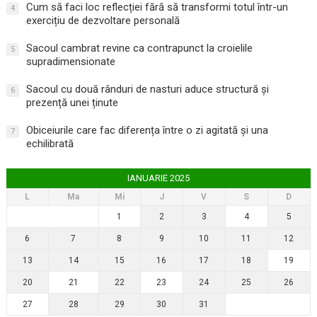
Cum să faci loc reflecției fără să transformi totul într-un
4
exercițiu de dezvoltare personală
Sacoul cambrat revine ca contrapunct la croielile
5
supradimensionate
Sacoul cu două rânduri de nasturi aduce structură și
6
prezență unei ținute
Obiceiurile care fac diferența între o zi agitată și una
7
echilibrată
IANUARIE 2025
L
Ma
Mi
J
V
S
D
1
2
3
4
5
6
7
8
9
10
11
12
13
14
15
16
17
18
19
20
21
22
23
24
25
26
27
28
29
30
31