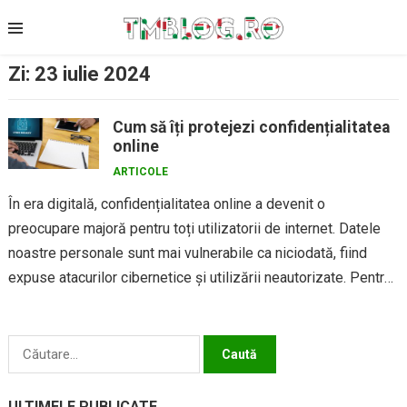
Skip
to
content
Zi:
23 iulie 2024
Cum să îți protejezi confidențialitatea
online
ARTICOLE
În era digitală, confidențialitatea online a devenit o
preocupare majoră pentru toți utilizatorii de internet. Datele
noastre personale sunt mai vulnerabile ca niciodată, fiind
expuse atacurilor cibernetice și utilizării neautorizate. Pentru
a-ți proteja confidențialitatea online,...
Caută
după:
ULTIMELE PUBLICATE