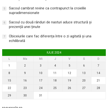
Sacoul cambrat revine ca contrapunct la croielile
5
supradimensionate
Sacoul cu două rânduri de nasturi aduce structură și
6
prezență unei ținute
Obiceiurile care fac diferența între o zi agitată și una
7
echilibrată
IULIE 2024
L
Ma
Mi
J
V
S
D
1
2
3
4
5
6
7
8
9
10
11
12
13
14
15
16
17
18
19
20
21
22
23
24
25
26
27
28
29
30
31
resursele.ro