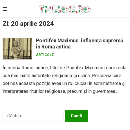
Skip
to
content
Zi:
20 aprilie 2024
Pontifex Maximus: influența supremă
în Roma antică
ARTICOLE
În istoria Romei antice, titlul de Pontifex Maximus reprezenta
cea mai înaltă autoritate religioasă și civică. Persoana care
deținea această poziție avea un rol crucial în administrarea și
interpretarea riturilor religioase, precum și în guvernarea...
Caută
după: