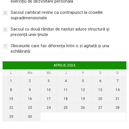
exercițiu de dezvoltare personală
Sacoul cambrat revine ca contrapunct la croielile
5
supradimensionate
Sacoul cu două rânduri de nasturi aduce structură și
6
prezență unei ținute
Obiceiurile care fac diferența între o zi agitată și una
7
echilibrată
APRILIE 2024
L
Ma
Mi
J
V
S
D
1
2
3
4
5
6
7
8
9
10
11
12
13
14
15
16
17
18
19
20
21
22
23
24
25
26
27
28
29
30