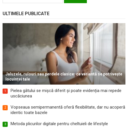
după:
ULTIMELE PUBLICATE
Jaluzele, rulouri sau perdele clasice: ce variantă se potrivește
locuinței tale
Pielea gâtului se mișcă diferit și poate evidenția mai repede
1
uscăciunea
Vopseaua semipermanentă oferă flexibilitate, dar nu acoperă
2
identic toate bazele
Metoda plicurilor digitale pentru cheltuieli de lifestyle
3