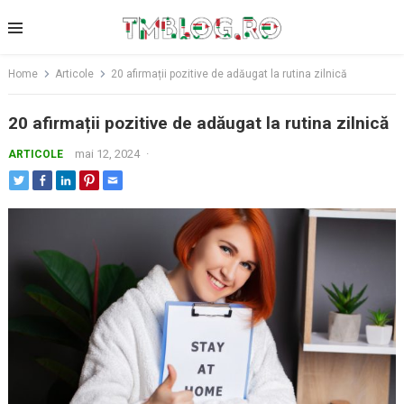
Skip
to
content
Home
Articole
20 afirmații pozitive de adăugat la rutina zilnică
20 afirmații pozitive de adăugat la rutina zilnică
mai 12, 2024
·
ARTICOLE