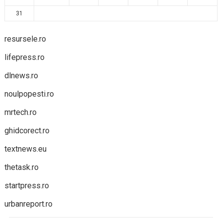
31
resursele.ro
lifepress.ro
dlnews.ro
noulpopesti.ro
mrtech.ro
ghidcorect.ro
textnews.eu
thetask.ro
startpress.ro
urbanreport.ro