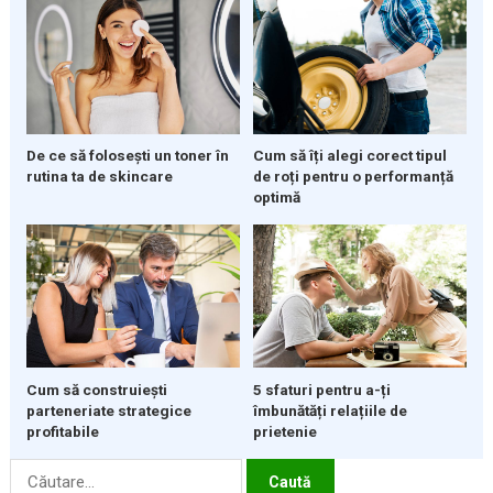
De ce să folosești un toner în
Cum să îți alegi corect tipul
rutina ta de skincare
de roți pentru o performanță
optimă
5 sfaturi pentru a-ți
Cum să construiești
îmbunătăți relațiile de
parteneriate strategice
prietenie
profitabile
Caută