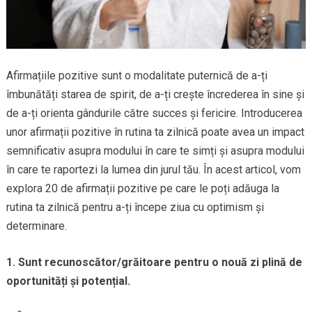
Afirmațiile pozitive sunt o modalitate puternică de a-ți
îmbunătăți starea de spirit, de a-ți crește încrederea în sine și
de a-ți orienta gândurile către succes și fericire. Introducerea
unor afirmații pozitive în rutina ta zilnică poate avea un impact
semnificativ asupra modului în care te simți și asupra modului
în care te raportezi la lumea din jurul tău. În acest articol, vom
explora 20 de afirmații pozitive pe care le poți adăuga la
rutina ta zilnică pentru a-ți începe ziua cu optimism și
determinare.
1. Sunt recunoscător/grăitoare pentru o nouă zi plină de
oportunități și potențial.