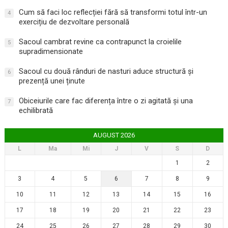
Cum să faci loc reflecției fără să transformi totul într-un
4
exercițiu de dezvoltare personală
Sacoul cambrat revine ca contrapunct la croielile
5
supradimensionate
Sacoul cu două rânduri de nasturi aduce structură și
6
prezență unei ținute
Obiceiurile care fac diferența între o zi agitată și una
7
echilibrată
AUGUST 2026
L
Ma
Mi
J
V
S
D
1
2
3
4
5
6
7
8
9
10
11
12
13
14
15
16
17
18
19
20
21
22
23
24
25
26
27
28
29
30